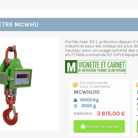
ÈTRE MCWHU
Portée max. 35 t, précision depuis 
industriel pour les milieux les plus 
hauteur pour un usage optimal des s
etc?).Télécommande 50 mPré équipé po
Sur commande
sous 3 semaines
MCWHU10
10000 kg
2000 g
3 815,00 €
3 815,00 €
Ajouter au panier