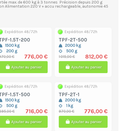
ortée max. de 600 kg à 3 tonnes Précision depuis 200 g
ption Alimentation 220 V + accu rechargeable, autonomie 45
Expédition 48/72h
Expédition 48/72h
TPF-1.5T-200
TPF-2T-500
1500 kg
2000 kg
200 g
500 g
776,00 €
812,00 €
970,00 €
1 015,00 €
Ajouter au panier
Ajouter au panier
Expédition 48/72h
Expédition 48/72h
TPF-1.5T-500
TPF-2T-1
1500 kg
2000 kg
500 g
1 kg
716,00 €
776,00 €
895,00 €
970,00 €
Ajouter au panier
Ajouter au panier