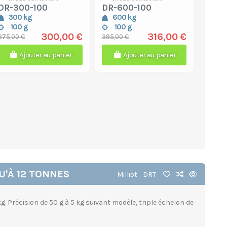
DR-300-100
DR-600-100
300 kg
600 kg
100 g
100 g
300,00 €
316,00 €
375,00 €
395,00 €
Ajouter au panier
Ajouter au panier
'À 12 TONNES
Milliot
DRT
. Précision de 50 g à 5 kg suivant modèle, triple échelon de