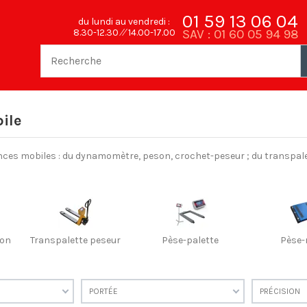
01 59 13 06 04
du lundi au vendredi :
SAV : 01 60 05 94 98
8.30-12.30 ⁄⁄ 14.00-17.00
ile
ces mobiles : du dynamomètre, peson, crochet-peseur ; du transpalette
son
Transpalette peseur
Pèse-palette
Pèse-
PORTÉE
PRÉCISION