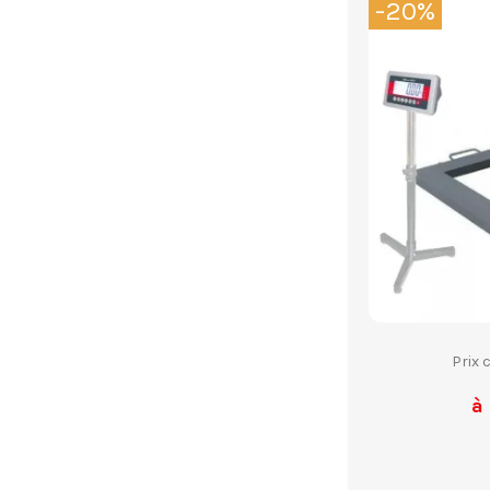
-20%
Prix 
à