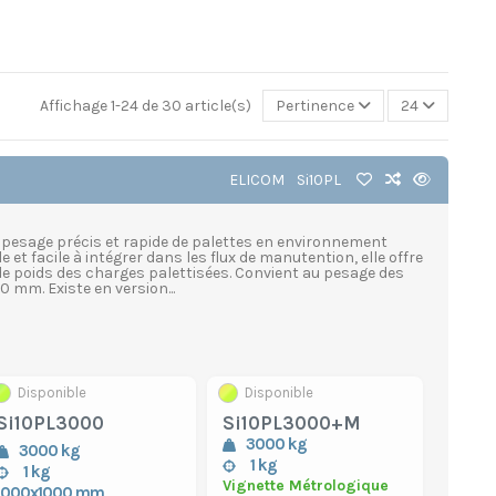
Affichage 1-24 de 30 article(s)
Pertinence
24
ELICOM
Si10PL
 pesage précis et rapide de palettes en environnement
le et facile à intégrer dans les flux de manutention, elle offre
 de poids des charges palettisées. Convient au pesage des
 mm. Existe en version...
Disponible
Disponible
Si10PL3000
Si10PL3000+M
3000 kg
3000 kg
1 kg
1 kg
Vignette Métrologique
1000x1000 mm