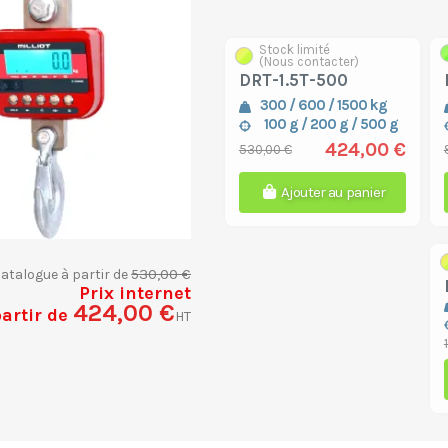
Stock limité
(Nous contacter)
DRT-1.5T-500
300 / 600 / 1500 kg
100 g / 200 g / 500 g
424,00 €
530,00 €
Ajouter au panier
530,00 €
catalogue à partir de
Prix internet
424,00 €
partir de
HT