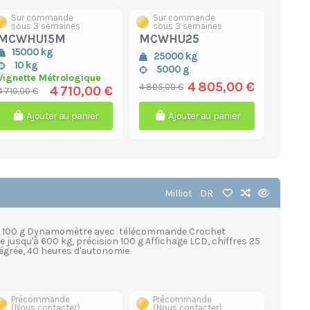
Sur commande
Sur commande
sous 3 semaines
sous 3 semaines
MCWHU15M
MCWHU25
15000 kg
25000 kg
10 kg
5000 g
Vignette Métrologique
4 805,00 €
4 805,00 €
4 710,00 €
4 710,00 €
Ajouter au panier
Ajouter au panier
Milliot
DR
uis 100 g Dynamomètre avec télécommande Crochet
e jusqu'à 600 kg, précision 100 g Affichage LCD, chiffres 25
égrée, 40 heures d'autonomie
Précommande
Précommande
(Nous contacter)
(Nous contacter)