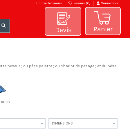
Contactez-nous
Favoris (
0
)
Connexion
Panier
Devis
 peseur ; du pèse palette ; du chariot de pesage ; et du pèse
roues
DIMENSIONS