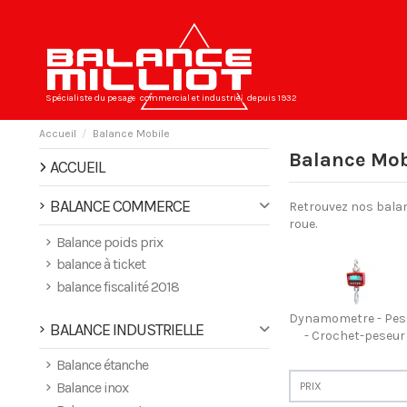
Spécialiste du pesage
commercial et industriel
depuis 1932
Accueil
Balance Mobile
Balance Mob
ACCUEIL
BALANCE COMMERCE
Retrouvez nos balan
roue.
Balance poids prix
balance à ticket
balance fiscalité 2018
Dynamometre - Pe
BALANCE INDUSTRIELLE
- Crochet-peseur
Balance étanche
Balance inox
PRIX