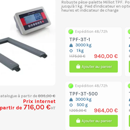
Robuste pèse-palette Milliot TPF. P
jusqu'à 1 kg. Pied d'indicateur en o
heures et indicateur de charge
Expédition 48/72h
TPF-3T-1
3000 kg
1 kg
940,00 €
1 175,00 €
Ajouter au panier
Expédition 48/72h
TPF-3T-500
895,00 €
catalogue à partir de
3000 kg
Prix internet
500 g
716,00 €
 partir de
HT
964,00 €
1 205,00 €
Ajouter au panier