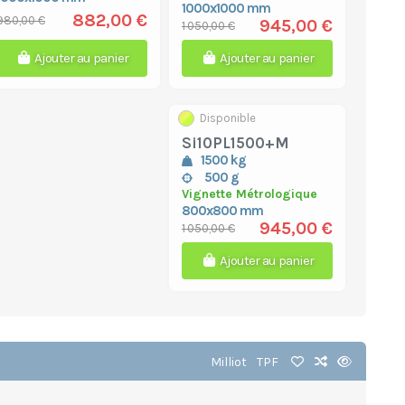
1000x1000 mm
882,00 €
980,00 €
945,00 €
1 050,00 €
Ajouter au panier
Ajouter au panier
Disponible
Si10PL1500+M
1500 kg
500 g
Vignette Métrologique
800x800 mm
945,00 €
1 050,00 €
Ajouter au panier
Milliot
TPF