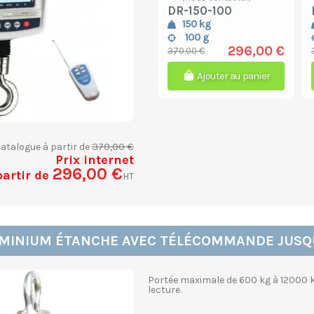
DR-150-100
150 kg
100 g
296,00 €
370,00 €
Ajouter au panier
370,00 €
catalogue à partir de
Prix internet
296,00 €
partir de
HT
MINIUM ÉTANCHE AVEC TÉLÉCOMMANDE JUSQU
Portée maximale de 600 kg à 12000 kg
lecture.