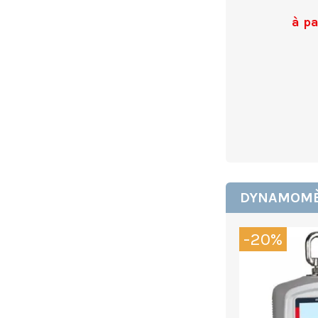
à pa
DYNAMOMÈ
-20%