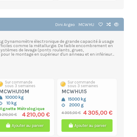
Dini Argeo
MCWHU
2 kg Dynamomètre électronique de grande capacité à usage
difficiles comme la métallurgie. De faible encombrement en
ystèmes de levage (ponts roulants, grues,
ur le montage en supérieur d'un anneau et en inférieur...
Sur commande
Sur commande
sous 3 semaines
sous 3 semaines
MCWHU10M
MCWHU15
10000 kg
15000 kg
10 kg
2000 g
Vignette Métrologique
4 305,00 €
4 305,00 €
4 210,00 €
4 210,00 €
Ajouter au panier
Ajouter au panier