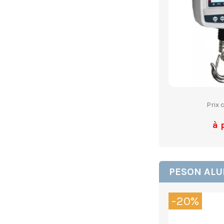
Prix 
à 
PESON ALU
-20%