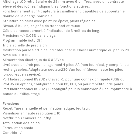
Affichage LCD rétro éclairé de 25 mm avec 6 chiffres, avec un contraste
élevé et des icônes indiquant les fonctions actives.
Fonctionnement sur 4 capteurs à cisaillement, capables de supporter le
double de la charge nominale.
Structure en acier avec peinture époxy, pieds réglables.
Niveau à bulles, poignée de transport et roues.
Câble de raccordement à l'indicateur de 3 mètres de long.
Précision: +/- 0,05% de la plage.
Programmable Auto Off.
Triple échelle de précision.
Calibration par le SetUp de lndicateur par le clavier numérique ou par un PC
avec DINITOOLS.
Alimentation électrique de 5 à 12Vcc.
Livré avec un tiroir pour le logement 4 piles AA (non fournies), y compris les
rechargeables. Adaptateur secteur230 Vac fourni (déconnecte les piles
lorsqul est en service).
Port bidirectionnel RS232 / C avec RJ pour une connexion rapide (USB ou
RS485 en option), configurable pour PC, PLC, ou pour répétiteur de poids.
Port bidirectionnel RS232 / C configuré pour la connexion à une imprimante à
bande ou d'étiquetage.
Fonctions
Reset, Tare manuelle et semi automatique, l'éditeur.
Visualiser en haute résolution x 10
Net/Brut ou conversion lb/kg
Totalisation des poids
Formulation basic
Contrôle +/-