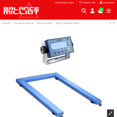
Contactez-nous
Favoris (
0
)
Connexion
0
Accueil
Balance Mobile
Pèse-palette
Pèse-palettes EPWL