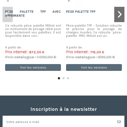
PESE PALETTE TPF AVEC
PESE PALETTE TPF
IMPRIMANTE
Ce robuste pèse palette MIlliot est
Pèse-palette TPF - Solution robuste
un instrument de pesage idéal pour
et précise pour le pesage de
pser facilement vos palettes. Il est
charges lourdes Ce robuste pèse-
disponible dans ces...
palette PMC Milliot est un...
A partir de :
A partir de :
Prix internet :
Prix internet :
872,00 €
716,00 €
Prix catalogue : 1 090,00 €
Prix catalogue : 895,00 €
Voir les versions
Voir les versions
Inscription à la newsletter