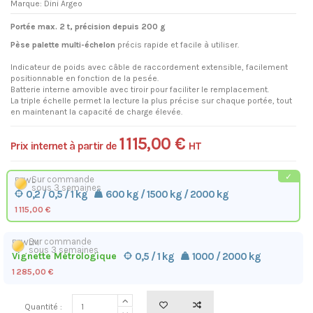
Marque:
Dini Argeo
Portée max. 2 t, précision depuis 200 g
Pèse palette multi-échelon
précis rapide et facile à utiliser.
Indicateur de poids avec câble de raccordement extensible, facilement
positionnable en fonction de la pesée.
Batterie interne amovible avec tiroir pour faciliter le remplacement.
La triple échelle permet la lecture la plus précise sur chaque portée, tout
en maintenant la capacité de charge élevée.
1 115,00 €
Prix internet à partir de
HT
Sur commande
EPWL
sous 3 semaines
0,2 / 0,5 / 1 kg
600 kg / 1500 kg / 2000 kg
1 115,00 €
Sur commande
EPWLM
sous 3 semaines
Vignette Métrologique
0,5 / 1 kg
1000 / 2000 kg
1 285,00 €
Quantité :