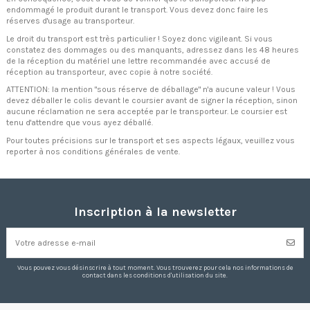
endommagé le produit durant le transport. Vous devez donc faire les
réserves d'usage au transporteur.
Le droit du transport est très particulier ! Soyez donc vigileant. Si vous
constatez des dommages ou des manquants, adressez dans les 48 heures
de la réception du matériel une lettre recommandée avec accusé de
réception au transporteur, avec copie à notre société.
ATTENTION: la mention "sous réserve de déballage" n'a aucune valeur ! Vous
devez déballer le colis devant le coursier avant de signer la réception, sinon
aucune réclamation ne sera acceptée par le transporteur. Le coursier est
tenu d'attendre que vous ayez déballé.
Pour toutes précisions sur le transport et ses aspects légaux, veuillez vous
reporter à nos conditions générales de vente.
Inscription à la newsletter
Vous pouvez vous désinscrire à tout moment. Vous trouverez pour cela nos informations de
contact dans les conditions d'utilisation du site.