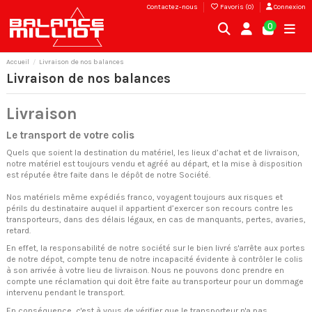
Contactez-nous
Favoris (
0
)
Connexion
0
Accueil
Livraison de nos balances
Livraison de nos balances
Livraison
Le transport de votre colis
Quels que soient la destination du matériel, les lieux d’achat et de livraison,
notre matériel est toujours vendu et agréé au départ, et la mise à disposition
est réputée être faite dans le dépôt de notre Société.
Nos matériels même expédiés franco, voyagent toujours aux risques et
périls du destinataire auquel il appartient d’exercer son recours contre les
transporteurs, dans des délais légaux, en cas de manquants, pertes, avaries,
retard.
En effet, la responsabilité de notre société sur le bien livré s'arrête aux portes
de notre dépot, compte tenu de notre incapacité évidente à contrôler le colis
à son arrivée à votre lieu de livraison. Nous ne pouvons donc prendre en
compte une réclamation qui doit être faite au transporteur pour un dommage
intervenu pendant le transport.
En conséquence, c'est à vous de vérifier que le transporteur n'a pas