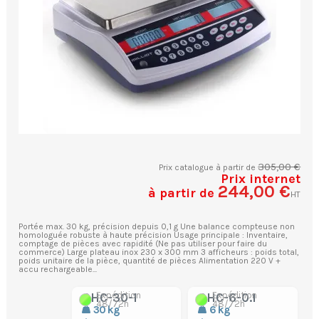
305,00 €
Prix catalogue à partir de
Prix internet
244,00 €
à partir de
HT
Portée max. 30 kg, précision depuis 0,1 g Une balance compteuse non
homologuée robuste à haute précision Usage principale : Inventaire,
comptage de pièces avec rapidité (Ne pas utiliser pour faire du
commerce) Large plateau inox 230 x 300 mm 3 afficheurs : poids total,
poids unitaire de la pièce, quantité de pièces Alimentation 220 V +
accu rechargeable...
Expédition
Expédition
QHC-30-1
QHC-6-0.1
48/72h
48/72h
30 kg
6 kg