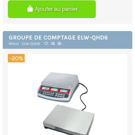
Ajouter au panier
GROUPE DE COMPTAGE ELW-QHD6
Milliot
ELW-QHD6
-20%