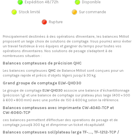
Expédition 48/72h
Disponible
Stock limité
Sur commande
Rupture
Principalement destinées à des opérations d'inventaire, les balances Milliot
proposent un large choix de solutions de comptage. Vous pourrez ainsi éviter
un travail fastideux à vos équipes et gangner du temps pour toutes vos
opérations d'inventaires. Nos solutions de pesage s'adaptent à de
nombreuses situation :
Balances compteuses de précision QHC
Les balances compteuses
QHC
de Balance Milliot sont conçues pour un
comptage rapide et précis d’objets légers jusqu’à 30 kg.
Grand groupe de comptage ELW‑QHD30
Le groupe de comptage
ELW‑QHD30
associe une balance d’échantillonnage
(précision 1 g) et une balance de comptage sur plateau plus large (400 × 500
à 600 × 800 mm) avec une portée de 150 à 600 kg selon la référence.
Balances compteuses avec imprimante CW‑4040‑TCP et
CW‑6060‑TCP
ces balances permettent d'éffectuer des operations de pesage et de
comptage jusuq'à 300 kg et d'imprimer un ticket récapitulatif.
Balances compteuses sol/plateau large TF‑..., TF‑1212‑TCP /