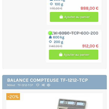
100 g
888,00 €
1 110,00 €
Ajouter au panier
ELW-6080-TCP-600-200
Expédition 48/72h
600 kg
200 g
912,00 €
1 140,00 €
Ajouter au panier
BALANCE COMPTEUSE TF-1212-TCP
Milliot
TF-1212-TCP
-20%