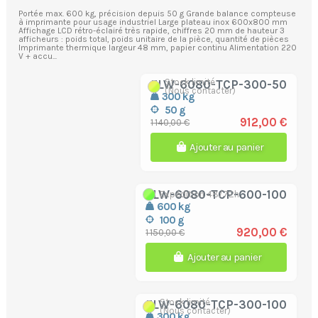
Portée max. 600 kg, précision depuis 50 g Grande balance compteuse
à imprimante pour usage industriel Large plateau inox 600x800 mm
Affichage LCD rétro-éclairé très rapide, chiffres 20 mm de hauteur 3
afficheurs : poids total, poids unitaire de la pièce, quantité de pièces
Imprimante thermique largeur 48 mm, papier continu Alimentation 220
V + accu...
Stock limité
ELW-6080-TCP-300-50
(Nous contacter)
300 kg
50 g
912,00 €
1 140,00 €
Ajouter au panier
ELW-6080-TCP-600-100
Expédition 48/72h
600 kg
100 g
920,00 €
1 150,00 €
Ajouter au panier
Stock limité
ELW-6080-TCP-300-100
(Nous contacter)
300 kg