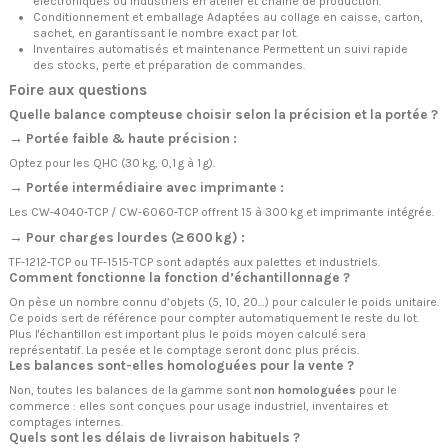
électroniques ou industriels en atelier et chaîne de production.
Conditionnement et emballage Adaptées au collage en caisse, carton,
sachet, en garantissant le nombre exact par lot.
Inventaires automatisés et maintenance Permettent un suivi rapide
des stocks, perte et préparation de commandes.
Foire aux questions
Quelle balance compteuse choisir selon la précision et la portée ?
→ Portée faible & haute précision :
Optez pour les QHC (30 kg, 0,1 g à 1 g).
→ Portée intermédiaire avec imprimante :
Les CW‑4040‑TCP / CW‑6060‑TCP offrent 15 à 300 kg et imprimante intégrée.
→ Pour charges lourdes (≥ 600 kg) :
TF‑1212‑TCP ou TF‑1515‑TCP sont adaptés aux palettes et industriels.
Comment fonctionne la fonction d’échantillonnage ?
On pèse un nombre connu d’objets (5, 10, 20…) pour calculer le poids unitaire.
Ce poids sert de référence pour compter automatiquement le reste du lot.
Plus l'échantillon est important plus le poids moyen calculé sera
représentatif. La pesée et le comptage seront donc plus précis.
Les balances sont-elles homologuées pour la vente ?
Non, toutes les balances de la gamme sont
non homologuées
pour le
commerce : elles sont conçues pour usage industriel, inventaires et
comptages internes.
Quels sont les délais de livraison habituels ?