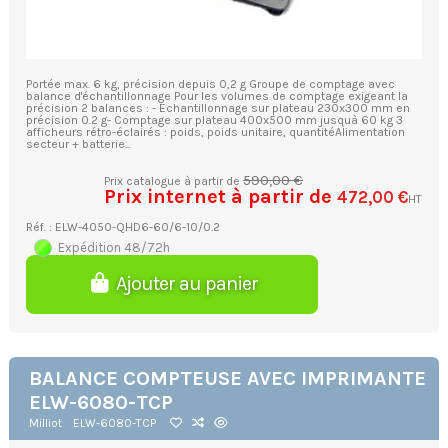
Portée max. 6 kg, précision depuis 0,2 g Groupe de comptage avec
balance d'échantillonnage Pour les volumes de comptage exigeant la
précision 2 balances : - Echantillonnage sur plateau 230x300 mm en
précision 0.2 g- Comptage sur plateau 400x500 mm jusquà 60 kg 3
afficheurs rétro-éclairés : poids, poids unitaire, quantitéAlimentation
secteur + batterie...
590,00 €
Prix catalogue à partir de
Prix internet à partir de
472,00 €
HT
Réf. : ELW-4050-QHD6-60/6-10/0.2
Expédition 48/72h
Ajouter au panier
BALANCE COMPTEUSE AVEC IMPRIMANTE
ELW-6080-TCP
Milliot
ELW-6080-TCP