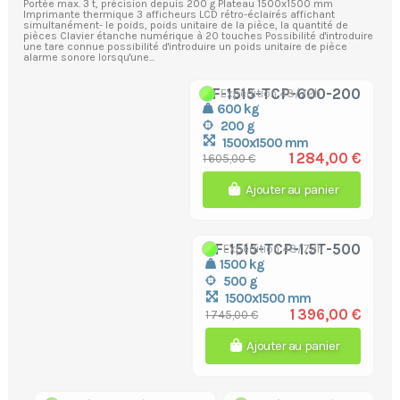
Portée max. 3 t, précision depuis 200 g Plateau 1500x1500 mm
Imprimante thermique 3 afficheurs LCD rétro-éclairés affichant
simultanément- le poids, poids unitaire de la pièce, la quantité de
pièces Clavier étanche numérique à 20 touches Possibilité d'introduire
une tare connue possibilité d'introduire un poids unitaire de pièce
alarme sonore lorsqu'une...
TF-1515-TCP-600-200
Expédition 48/72h
600 kg
200 g
1500x1500 mm
1 284,00 €
1 605,00 €
Ajouter au panier
TF-1515-TCP-1.5T-500
Expédition 48/72h
1500 kg
500 g
1500x1500 mm
1 396,00 €
1 745,00 €
Ajouter au panier