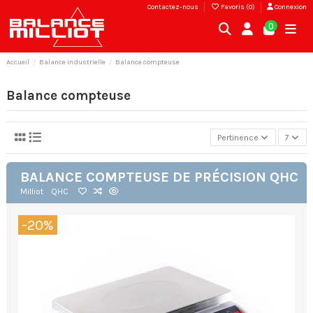
Contactez-nous
Favoris (
0
)
Connexion
0
Accueil
Balance industrielle
Balance compteuse
Balance compteuse
Pertinence
7
BALANCE COMPTEUSE DE PRÉCISION QHC
Milliot
QHC
-20%