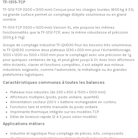
TF‑1515‑TCP
TF‑1212‑TCP (1200 × 1200 mm)
Conçue pour les charges lourdes (600 kg à 3 t),
sa grande surface permet un comptage d'objets volumineux ou en grand
nombre.
TF‑1515‑TCP (1500 × 1500 mm)
Version XL, elle propose les mêmes
fonctionnalités que la TF‑1212‑TCP, avec la même robustesse et précision
(200 g à 1 kg).
Groupe de comptage industriel TF‑QHD30 Pour les besoins très volumineux,
le
TF‑QHD30
combine deux plateaux (230 × 300 mm pour l’échantillonnage,
1200 × 1200 ou 1500 × 1500 mm pour le comptage) avec une précision de 1 g
pour quelques centaines de kg, et peut gérer jusqu’à 3 t. Avec trois afficheurs
rétro‑éclairés, clavier et fonctions complètes, il est adapté aux milieux
industriels exigeants, comme l’automobile, la métallurgie ou les grandes
plateformes logistiques.
Caractéristiques communes à toutes les balances
Plateaux inox robustes (de 230 × 300 à 1500 × 1500 mm).
Afficheurs multiples (poids, poids unitaire, quantité).
Alimentation secteur 220 V + batterie rechargeable en continu.
Fonctions tare et entrée manuelle du poids unitaire.
Imprimante thermique intégrée sur les modèles TCP.
Délai de livraison rapide (2 à 5 jours selon modèle).
Applications métiers
Industrie et logistique Pour comptage de pièces, kits, composants