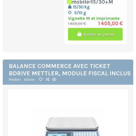
bmobile-15/30+M
Disponible
15/30 kg
5/10 g
Vignette M et imprimante
1 405,00 €
1 405,00 €
Ajouter au panier
BALANCE COMMERCE AVEC TICKET
BDRIVE METTLER, MODULE FISCAL INCLUS
Mettler
bDrive