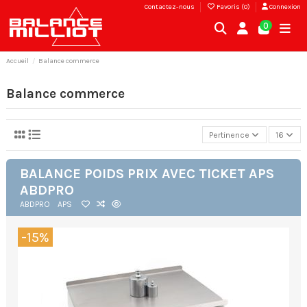
Contactez-nous
Favoris (
0
)
Connexion
0
Accueil
Balance commerce
Balance commerce
Pertinence
16
BALANCE POIDS PRIX AVEC TICKET APS
ABDPRO
ABDPRO
APS
-15%