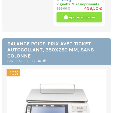
Vignette M et imprimante
499,50 €
666,00 €
Ajouter au panier
BALANCE POIDS-PRIX AVEC TICKET
AUTOCOLLANT, 380X250 MM, SANS
COLONNE
Cas
CL5200N
-10%