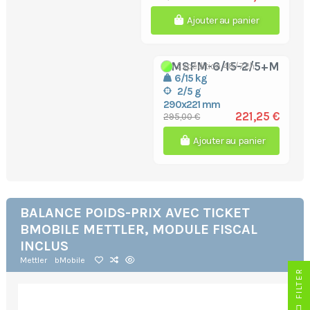
Ajouter au panier
BMSFM-6/15-2/5+M
Expédition 48/72h
6/15 kg
2/5 g
290x221 mm
221,25 €
295,00 €
Ajouter au panier
BALANCE POIDS-PRIX AVEC TICKET
BMOBILE METTLER, MODULE FISCAL
INCLUS
Mettler
bMobile
R
F
I
L
T
E