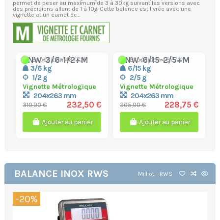
permet de peser au maximum de 3 à 30kg suivant les versions avec
des précisions allant de 1 à 10g. Cette balance est livrée avec une
vignette et un carnet de...
ZNW-3/6-1/2+M
ZNW-6/15-2/5+M
Expédition 48/72h
Expédition 48/72h
3/6 kg
6/15 kg
1/2 g
2/5 g
Vignette Métrologique
Vignette Métrologique
204x263 mm
204x263 mm
232,50 €
228,75 €
310,00 €
305,00 €
Ajouter au panier
Ajouter au panier
BALANCE INOX RWS
Milliot
RWS
-20%