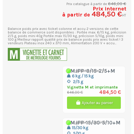
646,00 €
Prix catalogue à partir de
Prix internet
484,50 €
à partir de
HT
Balance poids prix avec ticket colonne et accu 2 versions de cette
balance de commerce sont disponibles : Portée max. 6/15 kg, précision
2/5 g, poids mini 40g Portée max 15/30 kg, précision 5/10g, poids mini
100 g Meilleur rapport qualité prix de balance poids prix avec ticket ! 3
vendeurs Plateau inox 240 x 370 mm, Alimentation 230 V + accu...
BMJPP-6/15-2/5+M
Expédition 48/72h
6 kg / 15 kg
2/5 g
Vignette M et imprimante
484,50 €
646,00 €
Ajouter au panier
BMJPP-15/30-5/10+M
Expédition 48/72h
15/30 kg
5/10 g