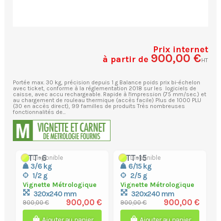
Prix internet
900,00 €
à partir de
HT
Portée max. 30 kg, précision depuis 1 g Balance poids prix bi-échelon
avec ticket, conforme à la réglementation 2018 sur les logiciels de
caisse, avec accu rechargeable. Rapide à l'impression (75 mm/sec.) et
au chargement de rouleau thermique (accès facile) Plus de 1000 PLU
(30 en accès direct), 99 familles de produits Très nombreuses
fonctionnalités de...
CTT-6
CTT-15
Disponible
Disponible
3/6 kg
6/15 kg
1/2 g
2/5 g
Vignette Métrologique
Vignette Métrologique
320x240 mm
320x240 mm
900,00 €
900,00 €
900,00 €
900,00 €
Ajouter au panier
Ajouter au panier