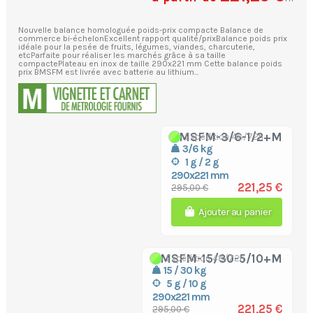
Nouvelle balance homologuée poids-prix compacte Balance de
commerce bi-échelonExcellent rapport qualité/prixBalance poids prix
idéale pour la pesée de fruits, légumes, viandes, charcuterie,
etcParfaite pour réaliser les marchés grâce à sa taille
compactePlateau en inox de taille 290x221 mm Cette balance poids
prix BMSFM est livrée avec batterie au lithium...
BMSFM-3/6-1/2+M
Expédition 48/72h
3/6 kg
1 g / 2 g
290x221 mm
221,25 €
295,00 €
Ajouter au panier
BMSFM-15/30-5/10+M
Expédition 48/72h
15 / 30 kg
5 g / 10 g
290x221 mm
221,25 €
295,00 €