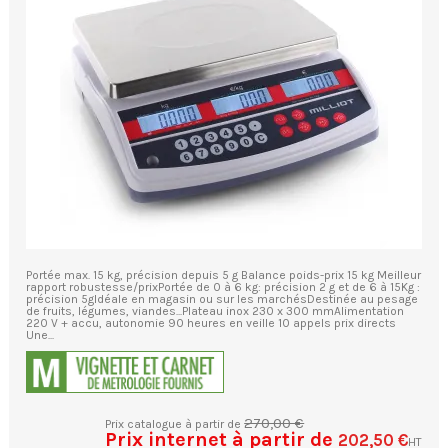
Portée max. 15 kg, précision depuis 5 g Balance poids-prix 15 kg Meilleur
rapport robustesse/prixPortée de 0 à 6 kg: précision 2 g et de 6 à 15Kg :
précision 5gIdéale en magasin ou sur les marchésDestinée au pesage
de fruits, légumes, viandes...Plateau inox 230 x 300 mmAlimentation
220 V + accu, autonomie 90 heures en veille 10 appels prix directs
Une...
270,00 €
Prix catalogue à partir de
Prix internet à partir de
202,50 €
HT