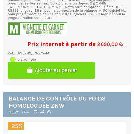
préemballés. Portée max. 30 kg, précision depuis 2 g OFFRE
EXCEPTIONNELLE TOUT COMPRIS . Notre offre comprend : Câble USB-
RS232 longueur 1,8 m pour la connexion de la balance au PC logiciel HLL
pour programmation de vos étiquettes logiciel HSM PRO logiciel pour la
programmation complète...
Prix internet à partir de
2 690,00 €
HT
Réf. : GP4LX-12/30-2/5+M
Disponible
Ajouter au panier
BALANCE DE CONTRÔLE DU POIDS
HOMOLOGUÉE ZNW
Milliot
ZNW
-25%