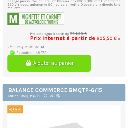
pesage précis: thé, poudre, etc.Plateau inox 230 x 300 mmAlimentation
220 V + accu, autonomie 90 heures en veillle10 appels prix directs Une
mallette...
274,00 €
Prix catalogue à partir de
Prix internet à partir de
205,50 €
HT
Réf. : BMQTP-3/6-1/2+M
Expédition 48/72h
Ajouter au panier
BALANCE COMMERCE BMQTP-6/15
Milliot
BMQTP-6/15
-25%