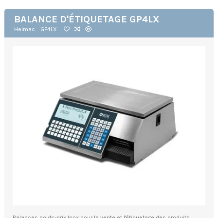
BALANCE D'ÉTIQUETAGE GP4LX
Helmac
GP4LX
Balances poids-prix Inox pour la vente et l'étiquetage des produits