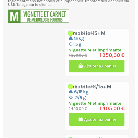
réglementations nationales et européennes. Transfert des données via
USB. Tarage par le client....
bmobile-15+M
Disponible
15 kg
5 g
Vignette M et imprimante
1 350,00 €
1 350,00 €
Ajouter au panier
bmobile-6/15+M
Disponible
6/15 kg
2/5 g
Vignette M et imprimante
1 405,00 €
1 405,00 €
Ajouter au panier