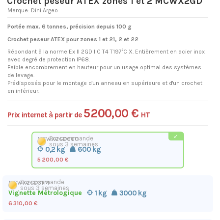
Crochet peseur ATEX zones 1 et 2 MCWX2GD
Marque:
Dini Argeo
Portée max. 6 tonnes, précision depuis 100 g
Crochet peseur ATEX pour zones 1 et 21, 2 et 22
Répondant à la norme Ex II 2GD IIC T4 T197°C X. Entièrement en acier inox
avec degré de protection IP68.
Faible encombrement en hauteur pour un usage optimal des systèmes
de levage.
Prédisposés pour le montage d'un anneau en supérieure et d'un crochet
en inférieur.
5 200,00 €
Prix internet à partir de
HT
Sur commande
MCWX2GD600
sous 3 semaines
0,2 kg
600 kg
5 200,00 €
Sur commande
MCWX2GD3TM
sous 3 semaines
Vignette Métrologique
1 kg
3000 kg
6 310,00 €