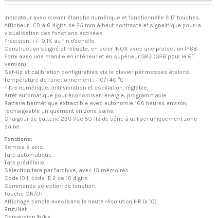
Indicateur avec clavier étanche numérique et fonctionnelle à 17 touches.
Afficheur LCD à 6 digits de 25 mm à haut contraste et signalitique pour la
visualisation des fonctions activées.
Précision: +/- 0.1% au fin d'echelle.
Construction soigné et robuste, en acier INOX avec une protection IP68.
Forni avec une manille en inférieur et en supérieur GR3 (GR6 pour le 6T
version).
Set-Up et calibration configurables via le clavier par masses étalons.
Température de fonctionnement : -10/+40 °C
Filtre numérique, anti vibration et oscillation, réglable.
Arrêt automatique pour économiser l'énergie, programmable.
Batterie hermétique extractible avec autonomie 160 heures environ,
rechargeable uniquement en zone saine.
Chargeur de batterie 230 Vac 50 Hz de série à utiliser uniquement zone
saine.
Fonctions:
Remise à zéro.
Tare automatique.
Tare prédéfinie.
Sélection tare par l'archive, avec 10 mémoires.
Code ID.1, code ID.2 de 10 digits.
Commande sélection de fonction.
Touche ON/OFF.
Affichage simple avec/sans la haute résolution HR (x 10).
Brut/Net.
Conversion lb/kg.