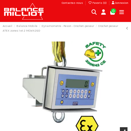
Contactez-nous
Favoris (
0
)
Connexion
0
Accueil
Balance Mobile
Dynamometre - Peson - Crochet-peseur
Crochet peseur
ATEX zones 1 et 2 MCWX2GD