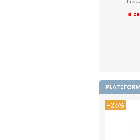
Prix c
à pa
PLATEFORM
-25%