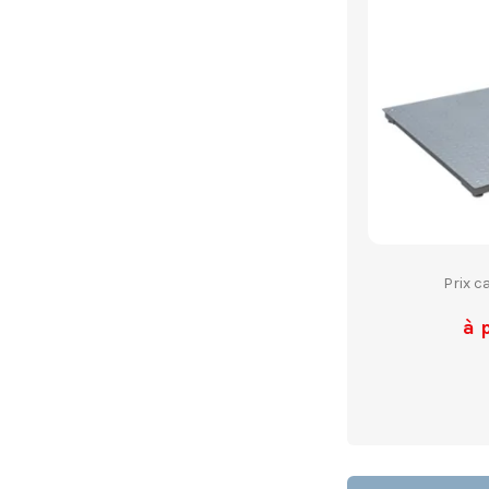
Prix c
à 