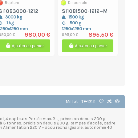
Rupture
Disponible
Si10B3000-1212
Si10B1500-1212+M
3000 kg
1500 kg
1 kg
500 g
1250x1250 mm
1250x1250 mm
980,00 €
895,50 €
990,00 €
995,00 €
Ajouter au panier
Ajouter au panier
Milliot
TF-1212
ol, 4 capteurs Portée max. 3 t, précision depuis 200 g
à 3 tonnes, précision depuis 200 g Rampes d'accès, cadre
ion Alimentation 220 V + accu rechargeable, autonomie 40