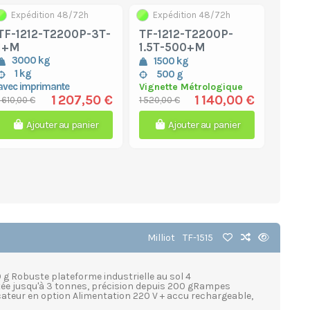
Expédition 48/72h
Expédition 48/72h
TF-1212-T2200P-3T-
TF-1212-T2200P-
1+M
1.5T-500+M
3000 kg
1500 kg
1 kg
500 g
avec imprimante
Vignette Métrologique
1 140,00 €
1 207,50 €
1 520,00 €
1 610,00 €
Ajouter au panier
Ajouter au panier
Milliot
TF-1515
 g Robuste plateforme industrielle au sol 4
e jusqu'à 3 tonnes, précision depuis 200 gRampes
dicateur en option Alimentation 220 V + accu rechargeable,