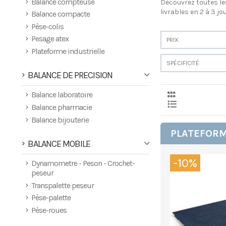
Balance compteuse
Découvrez toutes le
livrables en 2 à 3 jou
Balance compacte
Pèse-colis
Pesage atex
PRIX
Plateforme industrielle
SPÉCIFICITÉ
BALANCE DE PRECISION
Balance laboratoire
Balance pharmacie
Balance bijouterie
PLATEFORME
BALANCE MOBILE
-10%
Dynamometre - Peson - Crochet-
peseur
Transpalette peseur
Pèse-palette
Pèse-roues