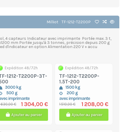
Milliot
TF-1212-T2200P
ol, 4 capteurs Indicateur avec imprimante Portée max. 3 t,
x1200 mm Portée jusqu'à 3 tonnes, précision depuis 200 g
ed d'indicateur en option Alimentation 220 V + accu
s
Expédition 48/72h
Expédition 48/72h
TF-1212-T2200P-3T-
TF-1212-T2200P-
500
1.5T-200
3000 kg
1500 kg
500 g
200 g
avec imprimante
avec imprimante
1 304,00 €
1 208,00 €
1 630,00 €
1 510,00 €
Ajouter au panier
Ajouter au panier