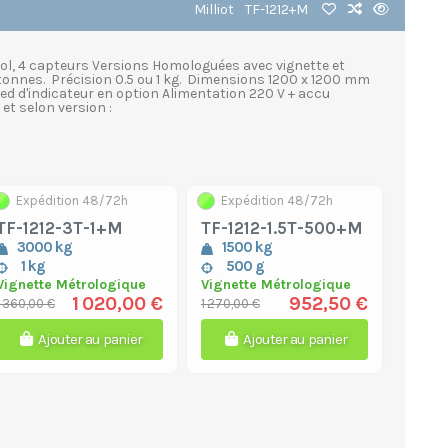
Milliot
TF-1212+M
sol, 4 capteurs Versions Homologuées avec vignette et
 tonnes. Précision 0.5 ou 1 kg. Dimensions 1200 x 1200 mm
ed d'indicateur en option Alimentation 220 V + accu
t selon version :
Expédition 48/72h
Expédition 48/72h
TF-1212-3T-1+M
TF-1212-1.5T-500+M
3000 kg
1500 kg
1 kg
500 g
Vignette Métrologique
Vignette Métrologique
1 020,00 €
952,50 €
1 360,00 €
1 270,00 €
Ajouter au panier
Ajouter au panier