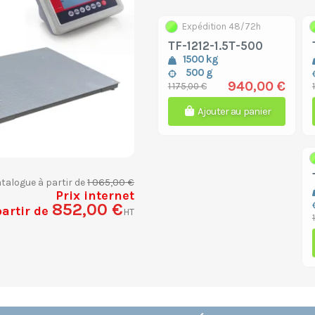
Expédition 48/72h
TF-1212-1.5T-500
1500 kg
500 g
940,00 €
1 175,00 €
Ajouter au panier
1 065,00 €
atalogue à partir de
Prix internet
852,00 €
partir de
HT