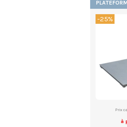
PLATEFORM
-25%
Prix c
à 