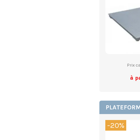
Prix c
à p
PLATEFORME
-20%