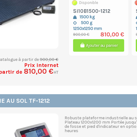
Disponible
Si10B1500-1212
1500 kg
500 g
1250x1250 mm
810,00 €
900,00 €
Ajouter au panier
900,00 €
catalogue à partir de
Prix internet
810,00 €
partir de
HT
 AU SOL TF-1212
Robuste plateforme industrielle au s
Plateau 1200x1200 mm Portée jusqu'
de fosse et pied d'indicateur en opt
heures