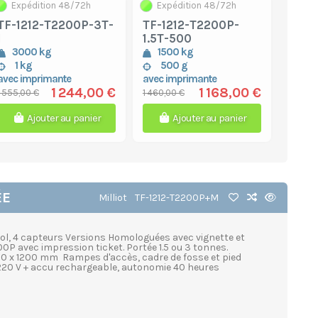
Expédition 48/72h
Expédition 48/72h
TF-1212-T2200P-3T-
TF-1212-T2200P-
1
1.5T-500
3000 kg
1500 kg
1 kg
500 g
avec imprimante
avec imprimante
1 244,00 €
1 168,00 €
1 555,00 €
1 460,00 €
Ajouter au panier
Ajouter au panier
ÉE
Milliot
TF-1212-T2200P+M
sol, 4 capteurs Versions Homologuées avec vignette et
0P avec impression ticket. Portée 1.5 ou 3 tonnes.
200 x 1200 mm Rampes d'accès, cadre de fosse et pied
 220 V + accu rechargeable, autonomie 40 heures