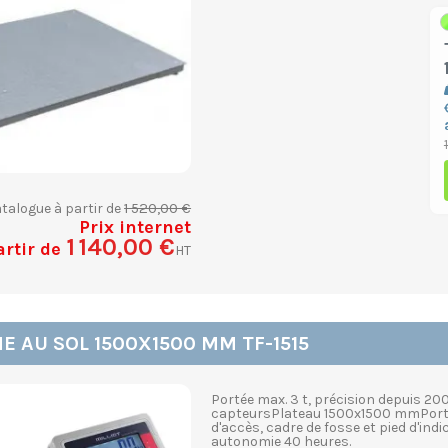
1 520,00 €
atalogue à partir de
Prix internet
1 140,00 €
artir de
HT
 AU SOL 1500X1500 MM TF-1515
Portée max. 3 t, précision depuis 200
capteursPlateau 1500x1500 mmPorté
d'accès, cadre de fosse et pied d'in
autonomie 40 heures.