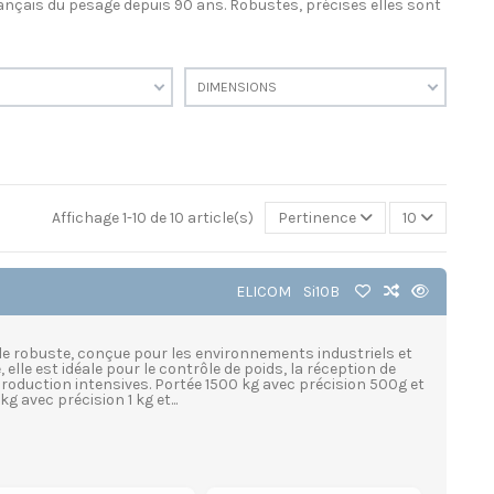
rançais du pesage depuis 90 ans. Robustes, précises elles sont
DIMENSIONS
Affichage 1-10 de 10 article(s)
Pertinence
10
ELICOM
Si10B
e robuste, conçue pour les environnements industriels et
, elle est idéale pour le contrôle de poids, la réception de
roduction intensives. Portée 1500 kg avec précision 500g et
 avec précision 1 kg et...