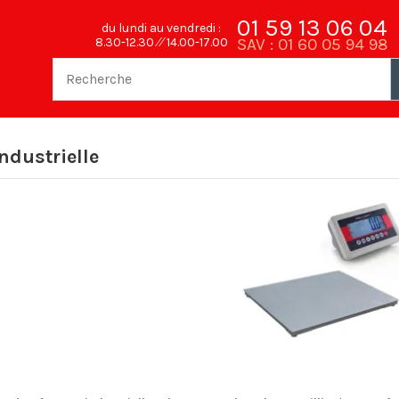
01 59 13 06 04
du lundi au vendredi :
SAV : 01 60 05 94 98
8.30-12.30 ⁄⁄ 14.00-17.00
ndustrielle