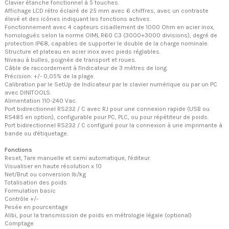
Clavier étanche fonctionnel à 5 touches.
Affichage LCD rétro éclairé de 25 mm avec 6 chiffres, avec un contraste
élevé et des icônes indiquant les fonctions actives.
Fonctionnement avec 4 capteurs cisaillement de 1000 Ohm en acier inox,
homologués selon la norme OIML R60 C3 (3000+3000 divisions), degré de
protection IP68, capables de supporter le double de la charge nominale.
Structure et plateau en acier inox avec pieds réglables.
Niveau à bulles, poignée de transport et roues.
Câble de raccordement à l'indicateur de 3 mètres de long.
Précision: +/- 0,05% de la plage.
Calibration par le SetUp de lndicateur par le clavier numérique ou par un PC
avec DINITOOLS.
Alimentation 110-240 Vac.
Port bidirectionnel RS232 / C avec RJ pour une connexion rapide (USB ou
RS485 en option), configurable pour PC, PLC, ou pour répétiteur de poids.
Port bidirectionnel RS232 / C configuré pour la connexion à une imprimante à
bande ou d'étiquetage.
Fonctions
Reset, Tare manuelle et semi automatique, l'éditeur.
Visualiser en haute résolution x 10
Net/Brut ou conversion lb/kg
Totalisation des poids
Formulation basic
Contrôle +/-
Pesée en pourcentage
Alibi, pour la transmission de poids en métrologie légale (optional)
Comptage