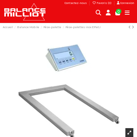
Contactez-nous
Favoris (
0
)
Connexion
0
Accueil
Balance Mobile
Pèse-palette
Pèse-palettes inox EPWLI