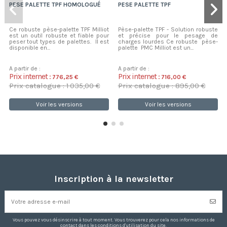
PESE PALETTE TPF HOMOLOGUÉ
PESE PALETTE TPF
Ce robuste pèse-palette TPF Milliot
Pèse-palette TPF - Solution robuste
est un outil robuste et fiable pour
et précise pour le pesage de
peser tout types de palettes. Il est
charges lourdes Ce robuste pèse-
disponible en...
palette PMC Milliot est un...
A partir de :
A partir de :
Prix internet :
Prix internet :
776,25 €
716,00 €
Prix catalogue : 1 035,00 €
Prix catalogue : 895,00 €
Voir les versions
Voir les versions
Inscription à la newsletter
Vous pouvez vous désinscrire à tout moment. Vous trouverez pour cela nos informations de
contact dans les conditions d'utilisation du site.