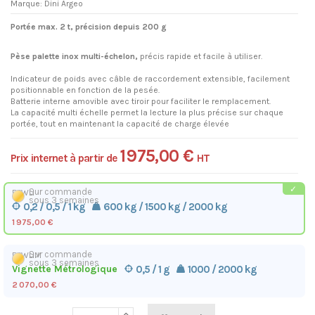
Marque:
Dini Argeo
Portée max. 2 t, précision depuis 200 g
Pèse palette inox multi-échelon,
précis rapide et facile à utiliser.
Indicateur de poids avec câble de raccordement extensible, facilement
positionnable en fonction de la pesée.
Batterie interne amovible avec tiroir pour faciliter le remplacement.
La capacité multi échelle permet la lecture la plus précise sur chaque
portée, tout en maintenant la capacité de charge élevée
1 975,00 €
Prix internet à partir de
HT
Sur commande
EPWLI
sous 3 semaines
0,2 / 0,5 / 1 kg
600 kg / 1500 kg / 2000 kg
1 975,00 €
Sur commande
EPWLIM
sous 3 semaines
Vignette Métrologique
0,5 / 1 g
1000 / 2000 kg
2 070,00 €