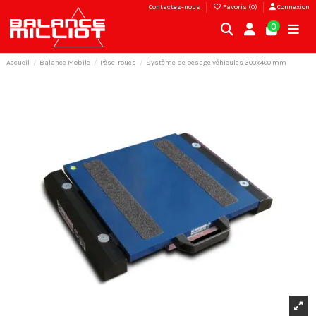
Contactez-nous
Favoris (
0
)
Connexion
0
Accueil
Balance Mobile
Pèse-roues
Système de pesage véhicules 300x400 mm