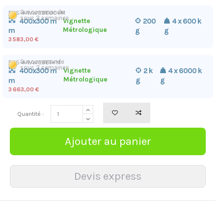
Sur commande
ENS-4-WWSB600+M
sous 3 semaines
400x300 m
Vignette
200
4 x 600 k
Métrologique
g
g
m
3 583,00 €
Sur commande
ENS-4-WWSB6T+M
sous 3 semaines
400x300 m
Vignette
2 k
4 x 6000 k
Métrologique
g
g
m
3 663,00 €
Quantité :