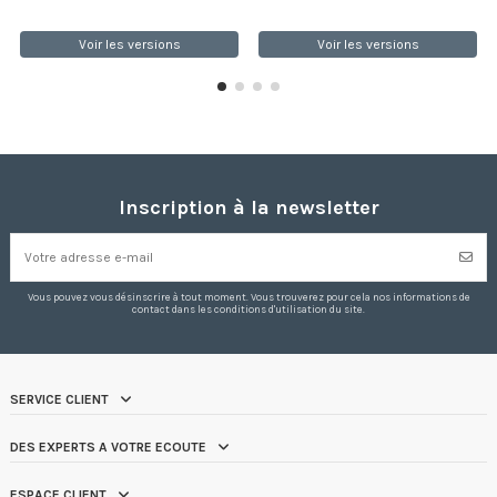
Voir les versions
Voir les versions
Inscription à la newsletter
Vous pouvez vous désinscrire à tout moment. Vous trouverez pour cela nos informations de
contact dans les conditions d'utilisation du site.
SERVICE CLIENT
DES EXPERTS A VOTRE ECOUTE
ESPACE CLIENT