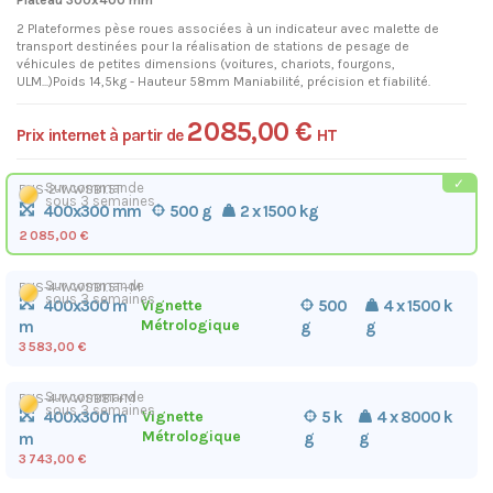
Plateau 300x400 mm
2 Plateformes pèse roues associées à un indicateur avec malette de
transport destinées pour la réalisation de stations de pesage de
véhicules de petites dimensions (voitures, chariots, fourgons,
ULM...)Poids 14,5kg - Hauteur 58mm Maniabilité, précision et fiabilité.
2 085,00 €
Prix internet à partir de
HT
Sur commande
ENS-2-WWSB1.5T
sous 3 semaines
400x300 mm
500 g
2 x 1500 kg
2 085,00 €
Sur commande
ENS-4-WWSB1.5T+M
sous 3 semaines
400x300 m
Vignette
500
4 x 1500 k
Métrologique
g
g
m
3 583,00 €
Sur commande
ENS-4-WWSB8T+M
sous 3 semaines
400x300 m
Vignette
5 k
4 x 8000 k
Métrologique
g
g
m
3 743,00 €