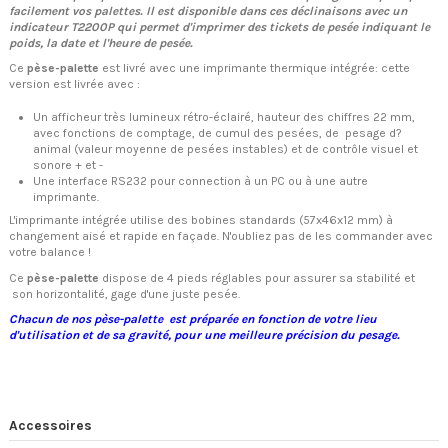
facilement vos palettes. Il est disponible dans ces déclinaisons avec un
indicateur T2200P qui permet d'imprimer des tickets de pesée indiquant le
poids, la date et l'heure de pesée.
Ce
pèse-palette
est livré avec une imprimante thermique intégrée: cette
version est livrée avec :
Un afficheur très lumineux rétro-éclairé, hauteur des chiffres 22 mm,
avec fonctions de comptage, de cumul des pesées, de pesage d?
animal (valeur moyenne de pesées instables) et de contrôle visuel et
sonore + et -
Une interface RS232 pour connection à un PC ou à une autre
imprimante.
L'imprimante intégrée utilise des bobines standards (57x46x12 mm) à
changement aisé et rapide en façade. N'oubliez pas de les commander avec
votre balance !
Ce
pèse-palette
dispose de 4 pieds réglables pour assurer sa stabilité et
son horizontalité, gage d'une juste pesée.
Chacun de nos
pèse-palette
est préparée en
fonction de votre lieu
d'utilisation et de sa gravité, pour une meilleure précision du pesage.
Accessoires
Rupture
Expédition 48/72h