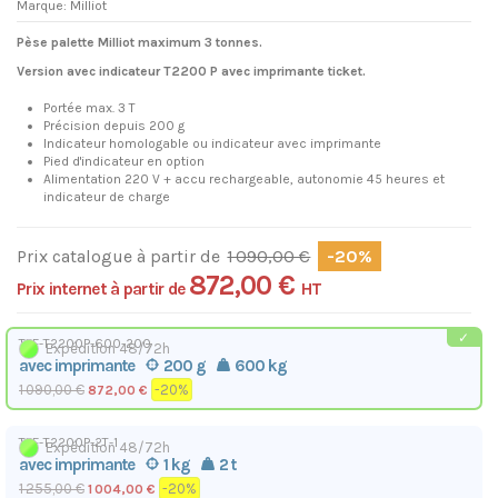
Marque:
Milliot
Pèse palette Milliot maximum 3 tonnes.
Version avec indicateur T2200 P avec imprimante ticket.
Portée max. 3 T
Précision depuis 200 g
Indicateur homologable ou indicateur avec imprimante
Pied d'indicateur en option
Alimentation 220 V + accu rechargeable, autonomie 45 heures et
indicateur de charge
Prix catalogue à partir de
1 090,00 €
-20%
872,00 €
Prix internet à partir de
HT
TPF-T2200P-600-200
Expédition 48/72h
avec imprimante
200 g
600 kg
1 090,00 €
-20%
872,00 €
TPF-T2200P-2T-1
Expédition 48/72h
avec imprimante
1 kg
2 t
1 255,00 €
-20%
1 004,00 €