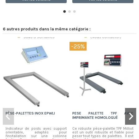
6 autres produits dans la même catégorie :
Sur commande
Stock limité
sous 3 semaines
(Nous contacter)
-25%
PÈSE-PALETTES INOX EPWLI
PESE PALETTE TPF AVEC
IMPRIMANTE HOMOLOGUÉ
Indicateur de poids avec support
Ce robuste pèse-palette TPF Milliot
orientable, adaptés pour
est un outil robuste et fiable pour
l'installation sur une colonne
peser tout types de palettes. Il est