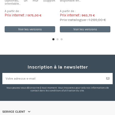
(optional), un mur (support
disponible en...
orientable...
A partir de :
A partir de :
Prix internet :
Prix internet :
1 975,00 €
963,75 €
Prix catalogue : 1 285,00 €
Voir les versions
Voir les versions
Inscription à la newsletter
Vous pouvez vous désinscrire à tout moment. Vous trouverez pour cela nos informations de
contact dans les conditions d'utilisation du site.
SERVICE CLIENT