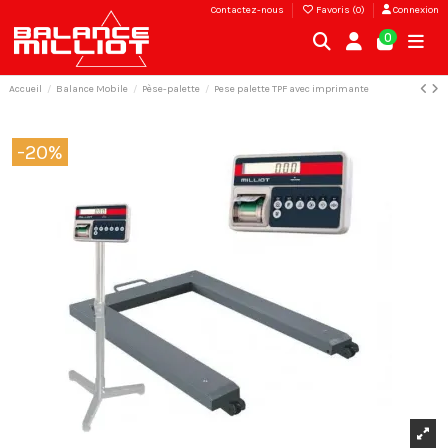
Contactez-nous
Favoris (
0
)
Connexion
0
Accueil
Balance Mobile
Pèse-palette
Pese palette TPF avec imprimante
-20%