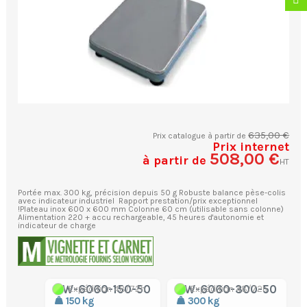
635,00 €
Prix catalogue à partir de
Prix internet
508,00 €
à partir de
HT
Portée max. 300 kg, précision depuis 50 g Robuste balance pèse-colis
avec indicateur industriel Rapport prestation/prix exceptionnel
!Plateau inox 600 x 600 mm Colonne 60 cm (utilisable sans colonne)
Alimentation 220 + accu rechargeable, 45 heures d'autonomie et
indicateur de charge
CW-6060-150-50
CW-6060-300-50
Expédition 48/72h
Expédition 48/72h
150 kg
300 kg