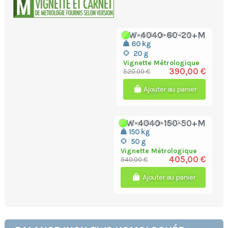
CW-4040-60-20+M
Expédition 48/72h
60 kg
20 g
Vignette Métrologique
390,00 €
520,00 €
Ajouter au panier
CW-4040-150-50+M
Expédition 48/72h
150 kg
50 g
Vignette Métrologique
405,00 €
540,00 €
Ajouter au panier