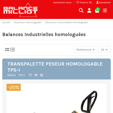
Contactez-nous
Favoris (
0
)
Connexion
0
Accueil
Balances Homologuées
Balances Industrielles homologuées
Balances Industrielles homologuées
Pertinence
24
TRANSPALETTE PESEUR HOMOLOGABLE
TPS-I
Milliot
TPS-I
-20%