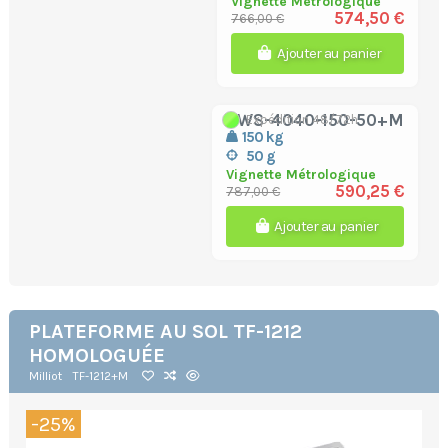
Vignette Métrologique
574,50 €
766,00 €
Ajouter au panier
BWS-4040-150-50+M
Expédition 48/72h
150 kg
50 g
Vignette Métrologique
590,25 €
787,00 €
Ajouter au panier
PLATEFORME AU SOL TF-1212
HOMOLOGUÉE
Milliot
TF-1212+M
-25%