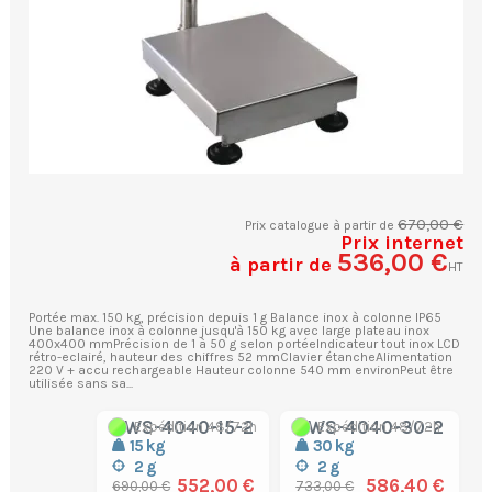
670,00 €
Prix catalogue à partir de
Prix internet
536,00 €
à partir de
HT
Portée max. 150 kg, précision depuis 1 g Balance inox à colonne IP65
Une balance inox à colonne jusqu'à 150 kg avec large plateau inox
400x400 mmPrécision de 1 à 50 g selon portéeIndicateur tout inox LCD
rétro-eclairé, hauteur des chiffres 52 mmClavier étancheAlimentation
220 V + accu rechargeable Hauteur colonne 540 mm environPeut être
utilisée sans sa...
BWS-4040-15-2
BWS-4040-30-2
Expédition 48/72h
Expédition 48/72h
15 kg
30 kg
2 g
2 g
552,00 €
586,40 €
690,00 €
733,00 €