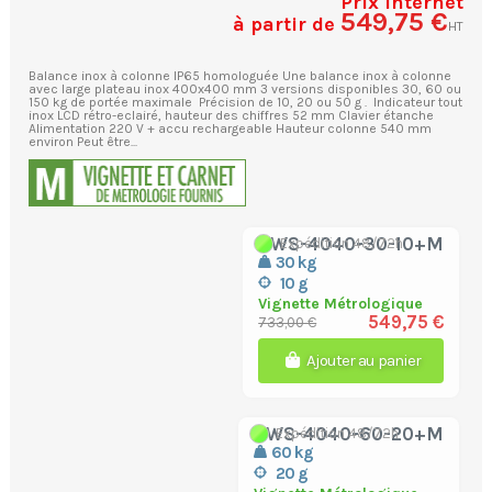
Prix internet
549,75 €
à partir de
HT
Balance inox à colonne IP65 homologuée Une balance inox à colonne
avec large plateau inox 400x400 mm 3 versions disponibles 30, 60 ou
150 kg de portée maximale Précision de 10, 20 ou 50 g . Indicateur tout
inox LCD rétro-eclairé, hauteur des chiffres 52 mm Clavier étanche
Alimentation 220 V + accu rechargeable Hauteur colonne 540 mm
environ Peut être...
BWS-4040-30-10+M
Expédition 48/72h
30 kg
10 g
Vignette Métrologique
549,75 €
733,00 €
Ajouter au panier
BWS-4040-60-20+M
Expédition 48/72h
60 kg
20 g