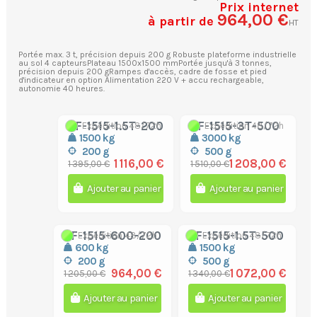
Prix internet
964,00 €
à partir de
HT
Portée max. 3 t, précision depuis 200 g Robuste plateforme industrielle
au sol 4 capteursPlateau 1500x1500 mmPortée jusqu'à 3 tonnes,
précision depuis 200 gRampes d'accès, cadre de fosse et pied
d'indicateur en option Alimentation 220 V + accu rechargeable,
autonomie 40 heures.
TF-1515-1.5T-200
TF-1515-3T-500
Expédition 48/72h
Expédition 48/72h
1500 kg
3000 kg
200 g
500 g
1 116,00 €
1 208,00 €
1 395,00 €
1 510,00 €
Ajouter au panier
Ajouter au panier
TF-1515-600-200
TF-1515-1.5T-500
Expédition 48/72h
Expédition 48/72h
600 kg
1500 kg
200 g
500 g
964,00 €
1 072,00 €
1 205,00 €
1 340,00 €
Ajouter au panier
Ajouter au panier