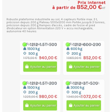
Prix internet
852,00 €
à partir de
HT
Robuste plateforme industrielle au sol, 4 capteurs Portée max. 3 t,
précision depuis 200 g Plateau 1200x1200 mm Portée jusqu'à 3 tonnes,
précision depuis 200 g Rampes d'accès, cadre de fosse et pied
d'indicateur en option Alimentation 220 V + accu rechargeable,
autonomie 40 heures
TF-1212-1.5T-500
TF-1212-600-200
Expédition 48/72h
Expédition 48/72h
1500 kg
600 kg
500 g
200 g
940,00 €
852,00 €
1 175,00 €
1 065,00 €
Ajouter au panier
Ajouter au panier
TF-1212-1.5T-200
TF-1212-3T-500
Expédition 48/72h
Expédition 48/72h
1500 kg
3000 kg
200 g
500 g
980,00 €
1 072,00 €
1 225,00 €
1 340,00 €
Ajouter au panier
Ajouter au panier