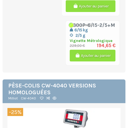
Ajouter au panier
S300P-6/15-2/5+M
Disponible
6/15 kg
2/5 g
Vignette Métrologique
194,65 €
229,00 €
Ajouter au panier
PÈSE-COLIS CW-4040 VERSIONS
HOMOLOGUÉES
Milliot
CW-4040
-25%