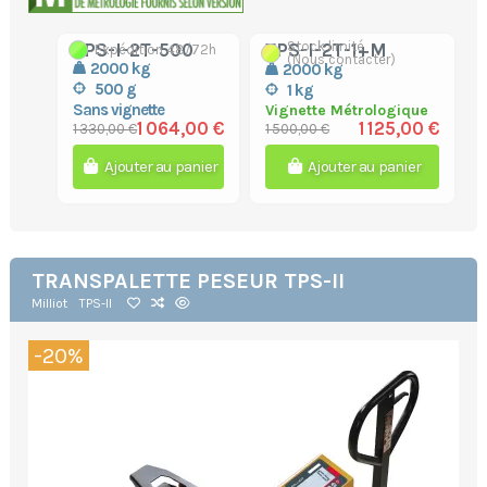
Stock limité
TPS-I-2T-500
TPS-I-2T-1+M
Expédition 48/72h
(Nous contacter)
2000 kg
2000 kg
500 g
1 kg
Sans vignette
Vignette Métrologique
1 125,00 €
1 064,00 €
1 500,00 €
1 330,00 €
Ajouter au panier
Ajouter au panier
TRANSPALETTE PESEUR TPS-II
Milliot
TPS-II
-20%