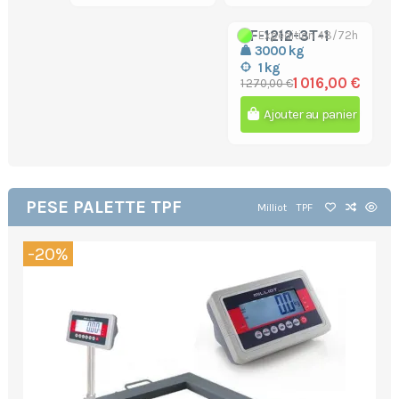
TF-1212-3T-1
Expédition 48/72h
3000 kg
1 kg
1 016,00 €
1 270,00 €
Ajouter au panier
PESE PALETTE TPF
Milliot
TPF
-20%