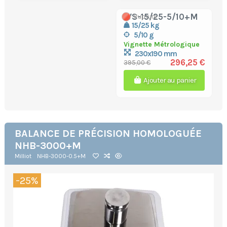
WS-15/25-5/10+M
Rupture
15/25 kg
5/10 g
Vignette Métrologique
230x190 mm
296,25 €
395,00 €
Ajouter au panier
BALANCE DE PRÉCISION HOMOLOGUÉE
NHB-3000+M
Milliot
NHB-3000-0.5+M
-25%