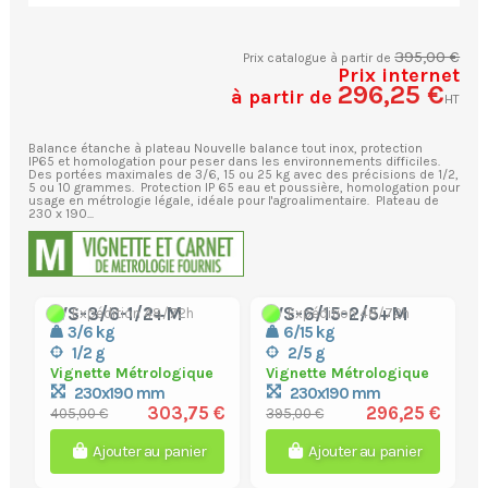
395,00 €
Prix catalogue à partir de
Prix internet
296,25 €
à partir de
HT
Balance étanche à plateau Nouvelle balance tout inox, protection
IP65 et homologation pour peser dans les environnements difficiles.
Des portées maximales de 3/6, 15 ou 25 kg avec des précisions de 1/2,
5 ou 10 grammes. Protection IP 65 eau et poussière, homologation pour
usage en métrologie légale, idéale pour l'agroalimentaire. Plateau de
230 x 190...
WS-3/6-1/2+M
WS-6/15-2/5+M
Expédition 48/72h
Expédition 48/72h
3/6 kg
6/15 kg
1/2 g
2/5 g
Vignette Métrologique
Vignette Métrologique
230x190 mm
230x190 mm
303,75 €
296,25 €
405,00 €
395,00 €
Ajouter au panier
Ajouter au panier