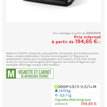
229,00 €
Prix catalogue à partir de
Prix internet
194,65 €
à partir de
HT
Balance S300P compacte, polyvalente, résistante aux éclaboussures
d'eau, simple d'utilisation. Version homologuée 1.5/ 3kg pour la
préparation. Idéale pour la préparation des savons et du miel. Existe
aussi en version homologuée 6/15 kg pour les fruits et légumes par
exemple. Affichage unique côté vendeur.
S300P-1.5/3-0.5/1+M
Disponible
1.5/3 kg
0,5 / 1 g
Vignette Métrologique
194,65 €
229,00 €