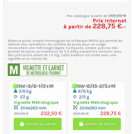
305,00 €
Prix catalogue à partir de
Prix internet
228,75 €
à partir de
HT
Balance poids simple homologuée de la Marque Milliot qui permet de
réaliser des opérations de contrôle de poids pour un usage
nécessitant une métrologie légale. Compacte, simple, précise elle
permet de peser au maximum de 3 à 30kg suivant les versions avec
des précisions allant de 1 à 10g. Cette balance est livrée avec une
vignette et un carnet de...
ZNW-3/6-1/2+M
ZNW-6/15-2/5+M
Expédition 48/72h
Expédition 48/72h
3/6 kg
6/15 kg
1/2 g
2/5 g
Vignette Métrologique
Vignette Métrologique
204x263 mm
204x263 mm
232,50 €
228,75 €
310,00 €
305,00 €
Ajouter au panier
Ajouter au panier