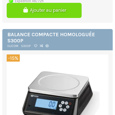
Expédition 48/72h
Ajouter au panier
BALANCE COMPACTE HOMOLOGUÉE
S300P
ELICOM
S300P
-15%