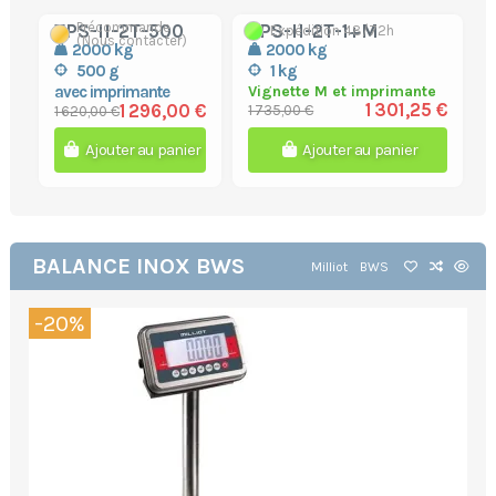
Précommande
TPS-II-2T-500
TPS-II-2T-1+M
Expédition 48/72h
(Nous contacter)
2000 kg
2000 kg
500 g
1 kg
avec imprimante
Vignette M et imprimante
1 301,25 €
1 296,00 €
1 735,00 €
1 620,00 €
Ajouter au panier
Ajouter au panier
BALANCE INOX BWS
Milliot
BWS
-20%