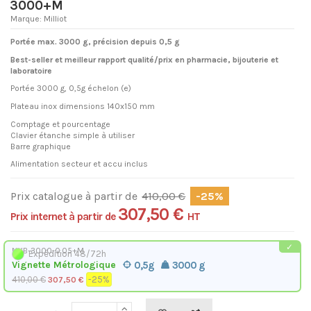
3000+M
Marque:
Milliot
Portée max. 3000 g, précision depuis 0,5 g
Best-seller et meilleur rapport qualité/prix en pharmacie, bijouterie et
laboratoire
Portée 3000 g, 0,5g échelon (e)
Plateau inox dimensions 140x150 mm
Comptage et pourcentage
Clavier étanche simple à utiliser
Barre graphique
Alimentation secteur et accu inclus
Prix catalogue à partir de
410,00 €
-25%
307,50 €
Prix internet à partir de
HT
NHB-3000-0.05+M
Expédition 48/72h
Vignette Métrologique
0,5g
3000 g
410,00 €
-25%
307,50 €