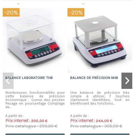
Expédition 48/72h
Expédition 48/72h
-20%
-20%
BALANCE LABORATOIRE THB
BALANCE DE PRÉCISION NHB
Nombreuses fonctionnalités pour
Une balance de précision très
cette balance de précision
simple à utiliser, 7 touches
économique : Cumul des pesées
clairement identifiées, tout en
Pesage en pourcentage Comptage
bénéficiant des fonctions...
de...
A partir de :
A partir de :
Prix internet :
Prix internet :
200,00 €
244,00 €
Prix catalogue : 250,00 €
Prix catalogue : 305,00 €