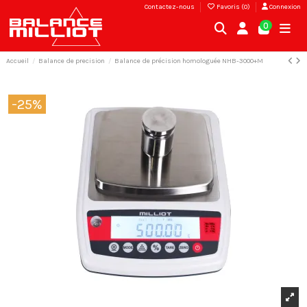
Contactez-nous
Favoris (
0
)
Connexion
0
Accueil
Balance de precision
Balance de précision homologuée NHB-3000+M
-25%