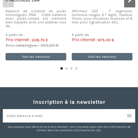
HOMOLOGUÉE ZNW
Balance de controle de poids
Afficheur LED : 7 segments
homologuée ZNW : Cette balance
lumineux rouges à 7 digits, hauteur
avec poids-simple est vraiment
15mm, pour visualiser la pesée et 6
bien équipée avec son plateau inox
leds pour signalisation des...
de...
A partir de :
A partir de :
Prix internet :
Prix internet :
228,75 €
875,00 €
Prix catalogue : 305,00 €
Voir les versions
Voir les versions
Inscription à la newsletter
Vous pouvez vous désinscrire à tout moment. Vous trouverez pour cela nos informations de
contact dans les conditions d'utilisation du site.