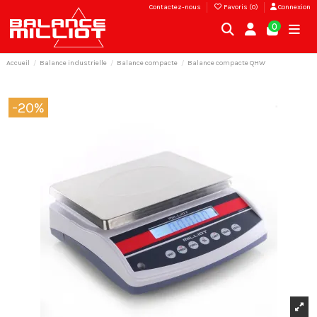
Contactez-nous
Favoris (
0
)
Connexion
0
Accueil
Balance industrielle
Balance compacte
Balance compacte QHW
-20%