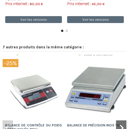
Prix internet :
Prix internet :
80,00 €
45,00 €
Voir les versions
Voir les versions
7 autres produits dans la même catégorie :
Sur commande
Expédition 48/72h
sous 3 semaines
-25%
BALANCE DE CONTRÔLE DU POIDS
BALANCE DE PRÉCISION INOX TRD