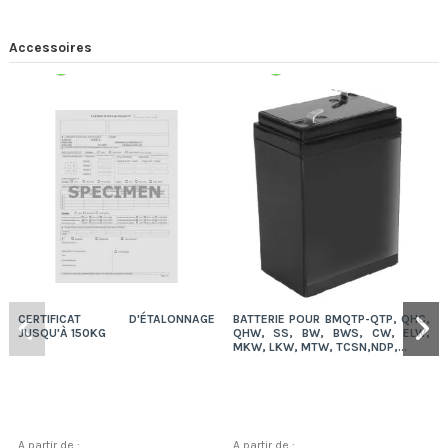
Accessoires
Expédition 48/72h
Expédition 48/72h
CERTIFICAT D'ÉTALONNAGE
BATTERIE POUR BMQTP-QTP, QHC,
JUSQU'À 150KG
QHW, SS, BW, BWS, CW, ELW,
MKW, LKW, MTW, TCSN,NDP,...
A partir de :
A partir de :