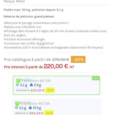
Marque:
Milliot
Portée max. 30 kg, précision depuis 0,1 g
Balance de précision grand plateau
Idéal pour le pesage volumineux mais précis !
Plateau inox 230x300 mm
Affichage rétro-éclairé à 5 digits de 30 mm à haut contraste visible sous
tous les angles.
Fonction économie d'énergie
Conversion des unités (kg/g/Lb/oz)
Alimentation 220 V et et batterie rechargeable (autonomie 90 heures)
Prix catalogue à partir de
275,00 €
-20%
220,00 €
Prix internet à partir de
HT
QHW-2-0.1
Expédition 48/72h
0,1 g
2 kg
275,00 €
-20%
220,00 €
QHW-15-0.1
Expédition 48/72h
0,1 g
15 kg
365,00 €
-20%
292,00 €