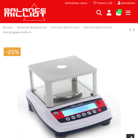
Contactez-nous
Favoris (
0
)
Connexion
0
Accueil
Balance de precision
Balance pharmacie
Balance pharmacie
homologuée NHB+M
-25%