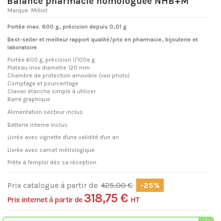
Balance pharmacie homologuée NHB+M
Marque:
Milliot
Portée max. 600 g, précision depuis 0,01 g
Best-seller et meilleur rapport qualité/prix en pharmacie, bijouterie et
laboratoire
Portée 600 g, précision 1/100e g
Plateau inox diametre 120 mm
Chambre de protection amovible (voir photo)
Comptage et pourcentage
Clavier étanche simple à utiliser
Barre graphique
Alimentation secteur inclus
Batterie interne inclus
Livrée avec vignette d'une validité d'un an
Livrée avec carnet métrologique
Prête à l'emploi dès sa réception.
Prix catalogue à partir de
425,00 €
-25%
318,75 €
Prix internet à partir de
HT