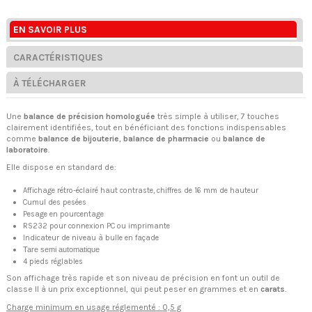
EN SAVOIR PLUS
CARACTÉRISTIQUES
À TÉLÉCHARGER
Une
balance de précision homologuée
très simple à utiliser, 7 touches
clairement identifiées, tout en bénéficiant des fonctions indispensables
comme
balance de bijouterie
,
balance de pharmacie
ou
balance de
laboratoire
.
Elle dispose en standard de:
Affichage rétro-éclairé haut contraste, chiffres de 16 mm de hauteur
Cumul des pesées
Pesage en pourcentage
RS232 pour connexion PC ou imprimante
Indicateur de niveau à bulle en façade
Tare semi automatique
4 pieds réglables
Son affichage très rapide et son niveau de précision en font un outil de
classe II à un prix exceptionnel, qui peut peser en grammes et en
carats
.
Charge minimum en usage réglementé : 0,5 g