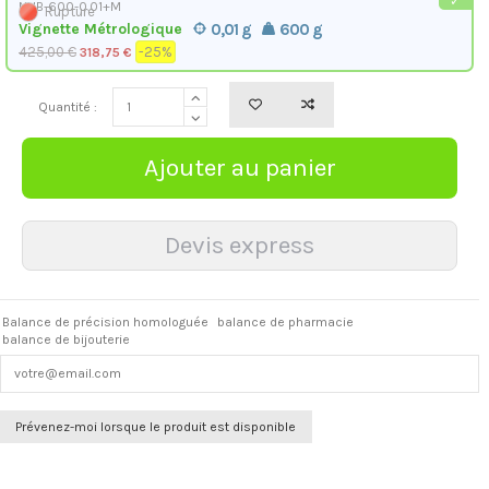
NHB-600-0.01+M
Rupture
Vignette Métrologique
0,01 g
600 g
425,00 €
-25%
318,75 €
Quantité :
Balance de précision homologuée
balance de pharmacie
balance de bijouterie