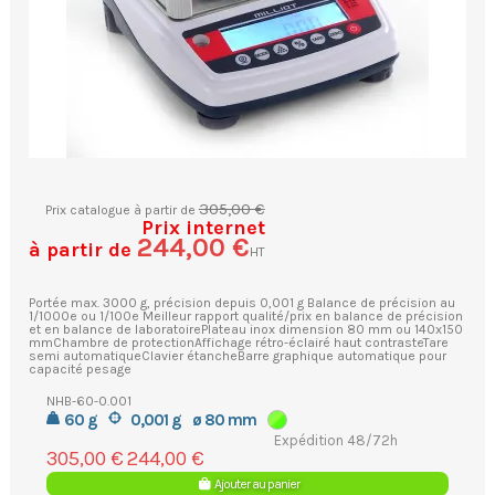
305,00 €
Prix catalogue à partir de
Prix internet
244,00 €
à partir de
HT
Portée max. 3000 g, précision depuis 0,001 g Balance de précision au
1/1000e ou 1/100e Meilleur rapport qualité/prix en balance de précision
et en balance de laboratoirePlateau inox dimension 80 mm ou 140x150
mmChambre de protectionAffichage rétro-éclairé haut contrasteTare
semi automatiqueClavier étancheBarre graphique automatique pour
capacité pesage
NHB-60-0.001
60 g
0,001 g
ø 80 mm
Expédition 48/72h
305,00 €
244,00 €
Ajouter au panier