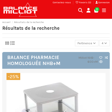
Contactez-nous
Favoris (
0
)
Connexion
0
Accueil
Résultats de la recherche
Résultats de la recherche
Pertinence
4
BALANCE PHARMACIE
Milliot
NHB-
600+M
HOMOLOGUÉE NHB+M
-25%