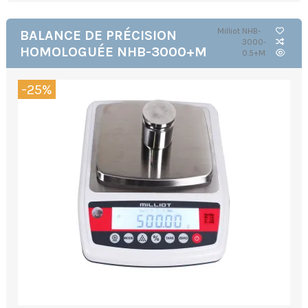
Milliot
NHB-
BALANCE DE PRÉCISION
3000-
HOMOLOGUÉE NHB-3000+M
0.5+M
-25%