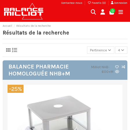
Contactez-nous
Favoris (
0
)
Connexion
0
Accueil
Résultats de la recherche
Résultats de la recherche
Pertinence
4
BALANCE PHARMACIE
Milliot
NHB-
600+M
HOMOLOGUÉE NHB+M
-25%