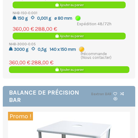
Ajouter au panier
NHB-150-0.001
150 g
0,001 g
ø 80 mm
Expédition 48/72h
360,00 €
288,00 €
Ajouter au panier
NHB-3000-0.05
3000 g
0,5g
140 x 150 mm
Précommande
(Nous contacter)
360,00 €
288,00 €
Ajouter au panier
BALANCE DE PRÉCISION
Baxtran
BAR
BAR
Promo !