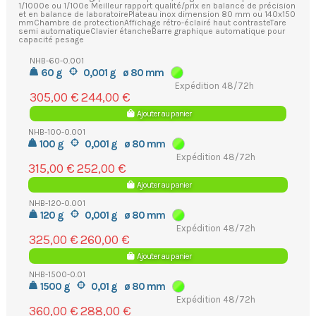
1/1000e ou 1/100e Meilleur rapport qualité/prix en balance de précision
et en balance de laboratoirePlateau inox dimension 80 mm ou 140x150
mmChambre de protectionAffichage rétro-éclairé haut contrasteTare
semi automatiqueClavier étancheBarre graphique automatique pour
capacité pesage
NHB-60-0.001
60 g
0,001 g
ø 80 mm
Expédition 48/72h
305,00 €
244,00 €
Ajouter au panier
NHB-100-0.001
100 g
0,001 g
ø 80 mm
Expédition 48/72h
315,00 €
252,00 €
Ajouter au panier
NHB-120-0.001
120 g
0,001 g
ø 80 mm
Expédition 48/72h
325,00 €
260,00 €
Ajouter au panier
NHB-1500-0.01
1500 g
0,01 g
ø 80 mm
Expédition 48/72h
360,00 €
288,00 €