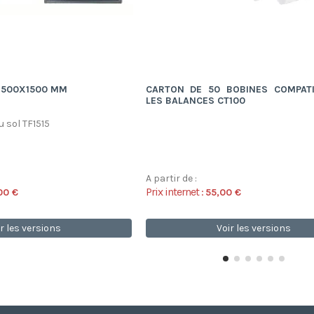
1500X1500 MM
CARTON DE 50 BOBINES COMPATI
LES BALANCES CT100
 sol TF1515
A partir de :
Prix internet :
00 €
55,00 €
r les versions
Voir les versions