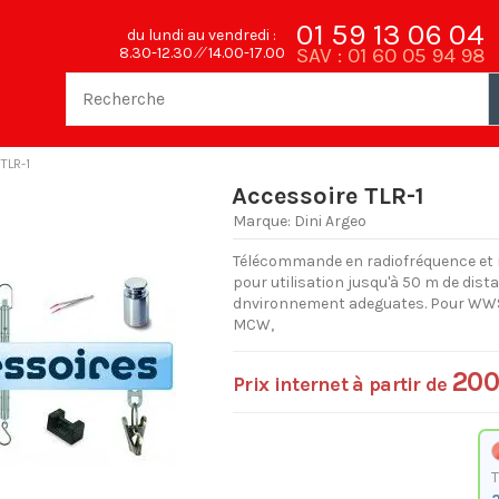
01 59 13 06 04
du lundi au vendredi :
SAV : 01 60 05 94 98
8.30-12.30 ⁄⁄ 14.00-17.00
TLR-1
Accessoire TLR-1
Marque:
Dini Argeo
Télécommande en radiofréquence et 
pour utilisation jusqu'à 50 m de dist
dnvironnement adeguates. Pour WW
MCW,
200
Prix internet à partir de
a