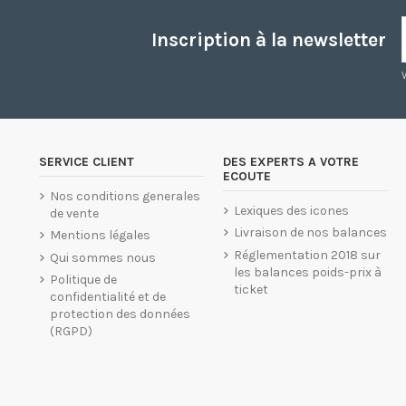
Inscription à la newsletter
SERVICE CLIENT
DES EXPERTS A VOTRE
ECOUTE
Nos conditions generales
Lexiques des icones
de vente
Livraison de nos balances
Mentions légales
Réglementation 2018 sur
Qui sommes nous
les balances poids-prix à
Politique de
ticket
confidentialité et de
protection des données
(RGPD)