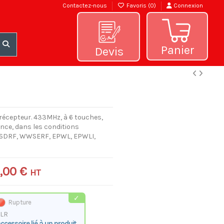
Contactez-nous
Favoris (
0
)
Connexion
Panier
Devis
récepteur. 433MHz, à 6 touches,
ance, dans les conditions
SDRF, WWSERF, EPWL, EPWLI,
,00 €
HT
Rupture
TLR
ccessoire lié à un produit