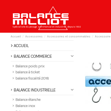
Spécialiste du pesage
commercial et industriel
depuis 1932
Accueil
Accessoires
Accessoires et consommables
Accessoire 
ACCUEIL
BALANCE COMMERCE
Balance poids prix
balance à ticket
balance fiscalité 2018
BALANCE INDUSTRIELLE
Balance étanche
Balance inox