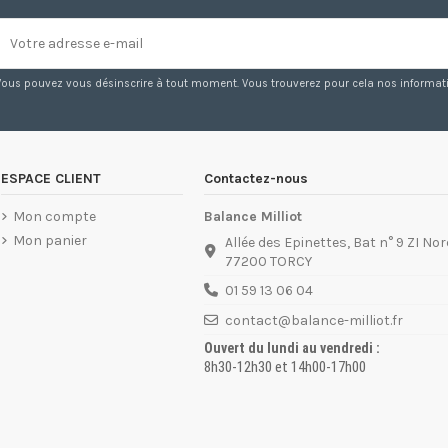
Vous pouvez vous désinscrire à tout moment. Vous trouverez pour cela nos information
ESPACE CLIENT
Contactez-nous
Mon compte
Balance Milliot
Mon panier
Allée des Epinettes, Bat n° 9 ZI Nor
77200 TORCY
01 59 13 06 04
contact@balance-milliot.fr
Ouvert du lundi au vendredi :
8h30-12h30 et 14h00-17h00
01 60 05 98 57