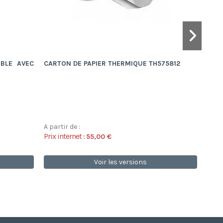
BLE AVEC
CARTON DE PAPIER THERMIQUE TH575812
PACK
POUR
A partir de :
A par
Prix internet :
Prix 
55,00 €
Voir les versions