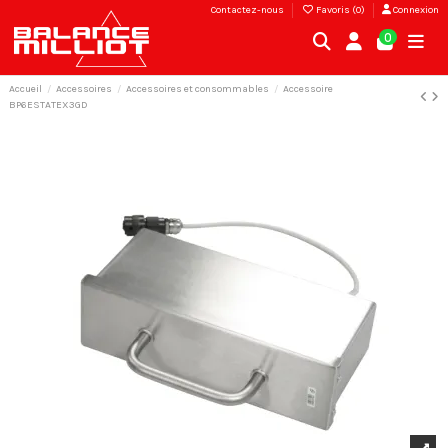
Contactez-nous
Favoris (
0
)
Connexion
0
Accueil
Accessoires
Accessoires et consommables
Accessoire
BP6ESTATEX3GD