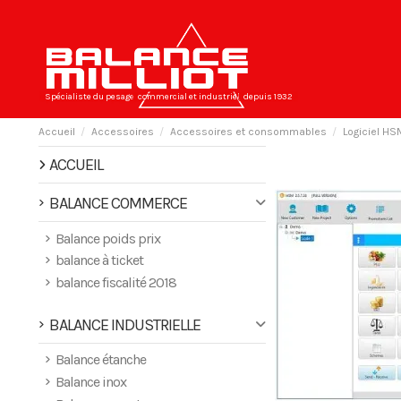
Spécialiste du pesage
commercial et industriel
depuis 1932
Accueil
Accessoires
Accessoires et consommables
Logiciel H
ACCUEIL
BALANCE COMMERCE
Balance poids prix
balance à ticket
balance fiscalité 2018
BALANCE INDUSTRIELLE
Balance étanche
Balance inox