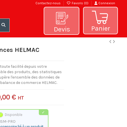
Contactez-nous
Favoris (
0
)
Connexion
Panier
Devis
ances HELMAC
oute facilité depuis votre
mble des produits, des statistiques
récupère l'ensemble des données de
re balance de commerce HELMAC.
,00 €
HT
Disponible
HSM-PRO
ccessoire lié à un produit