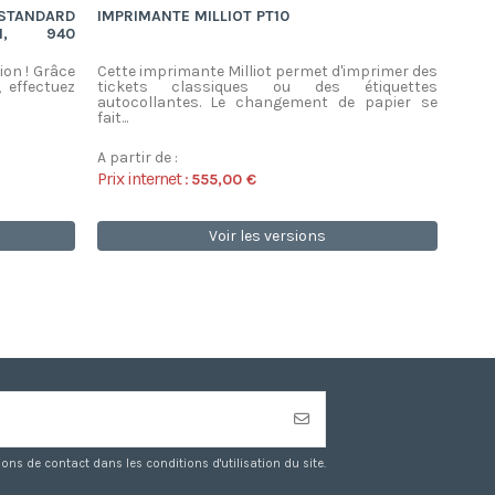
TANDARD
IMPRIMANTE MILLIOT PT10
ETI
M, 940
FO
ÉTIQ
ion ! Grâce
Cette imprimante Milliot permet d'imprimer des
Saisi
 effectuez
tickets classiques ou des étiquettes
aux 
autocollantes. Le changement de papier se
en to
fait...
A partir de :
A par
Prix internet :
Prix 
555,00 €
Voir les versions
s de contact dans les conditions d'utilisation du site.