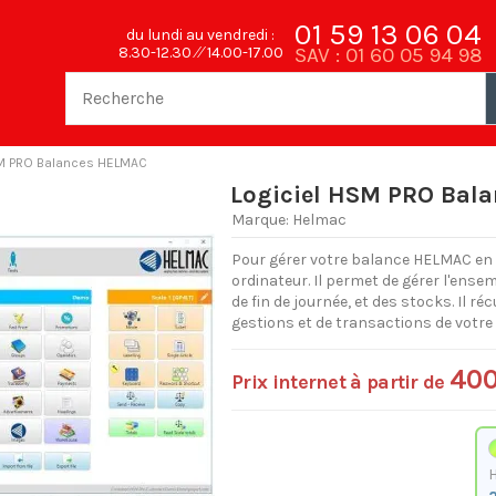
01 59 13 06 04
du lundi au vendredi :
SAV : 01 60 05 94 98
8.30-12.30 ⁄⁄ 14.00-17.00
SM PRO Balances HELMAC
Logiciel HSM PRO Bal
Marque:
Helmac
Pour gérer votre balance HELMAC en t
ordinateur. Il permet de gérer l'ense
de fin de journée, et des stocks. Il 
gestions et de transactions de vot
400
Prix internet à partir de
a