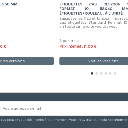
E 350 MM
ETIQUETTES CAS CL5200N S
FORMAT 10, 58X40 M
ÉTIQUETTES/ROULEAU, À L'UNITÉ
Saisissez les PLU et lancez l’impress
aux étiquettes Standard Format 10,
en toute simplicité vos tâches...
A partir de :
Prix internet :
00 €
11,00 €
r les versions
Voir les versions
Vous pouvez vous désinscrire à tout moment. Vous trouverez pour cela nos information