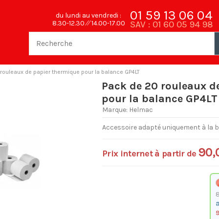
01 59 13 06 04
du lundi au vendredi :
SAV : 01 60 05 94 98
8.30-12.30 ⁄⁄ 14.00-17.00
rouleaux de papier thermique pour la balance GP4LT
Pack de 20 rouleaux d
pour la balance GP4LT
Marque:
Helmac
Accessoire adapté uniquement à la b
90,
Prix internet à partir de
a