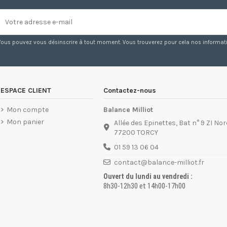
Vous pouvez vous désinscrire à tout moment. Vous trouverez pour cela nos information
ESPACE CLIENT
Contactez-nous
Mon compte
Balance Milliot
Mon panier
Allée des Epinettes, Bat n° 9 ZI Nor
77200 TORCY
01 59 13 06 04
contact@balance-milliot.fr
Ouvert du lundi au vendredi :
8h30-12h30 et 14h00-17h00
01 60 05 98 57