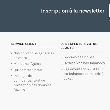
Inscription à la newsletter
SERVICE CLIENT
DES EXPERTS A VOTRE
ECOUTE
Nos conditions generales
Lexiques des icones
de vente
Livraison de nos balances
Mentions légales
Réglementation 2018 sur
Qui sommes nous
les balances poids-prix à
Politique de
ticket
confidentialité et de
protection des données
(RGPD)