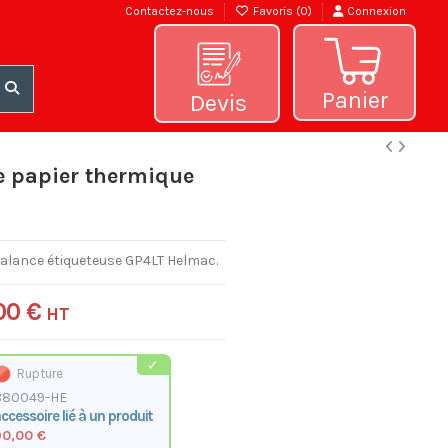
Contactez-nous
Favoris (
0
)
Connexion
Panier
Devis
e papier thermique
alance étiqueteuse GP4LT Helmac.
00 €
HT
Rupture
880049-HE
ccessoire lié à un produit
90,00 €