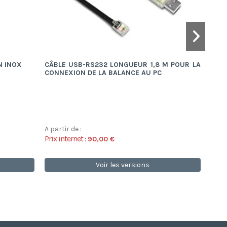
N INOX
CÂBLE USB-RS232 LONGUEUR 1,8 M POUR LA
ACCE
CONNEXION DE LA BALANCE AU PC
A partir de :
A par
Prix internet :
Prix 
90,00 €
Voir les versions