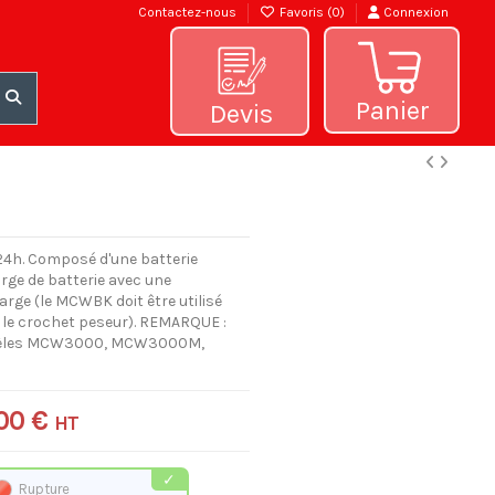
Contactez-nous
Favoris (
0
)
Connexion
Panier
Devis
/24h. Composé d'une batterie
arge de batterie avec une
arge (le MCWBK doit être utilisé
c le crochet peseur). REMARQUE :
odèles MCW3000, MCW3000M,
,00 €
HT
Rupture