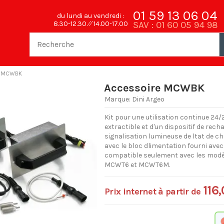
01 59 13 06 04
du lundi au vendredi :
SAV : 01 60 05 94 98
8.30-12.30 ⁄⁄ 14.00-17.00
e MCWBK
Accessoire MCWBK
Marque:
Dini Argeo
Kit pour une utilisation continue 24
extractible et d'un dispositif de rech
signalisation lumineuse de ltat de ch
avec le bloc dlimentation fourni ave
compatible seulement avec les m
MCWT6 et MCWT6M.
116
Prix internet à partir de