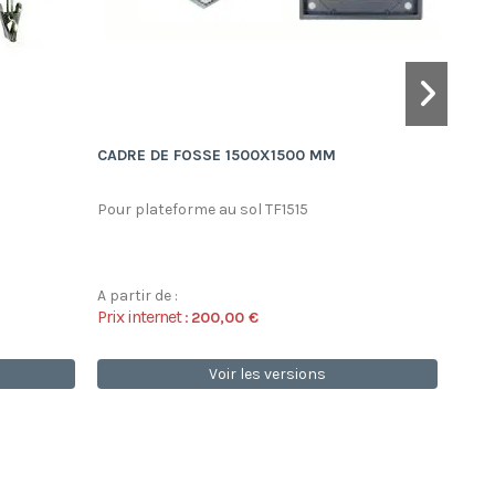
CADRE DE FOSSE 1500X1500 MM
CERT
Pour plateforme au sol TF1515
Cert
pesa
maxi
A partir de :
A par
Prix internet :
Prix 
200,00 €
Voir les versions