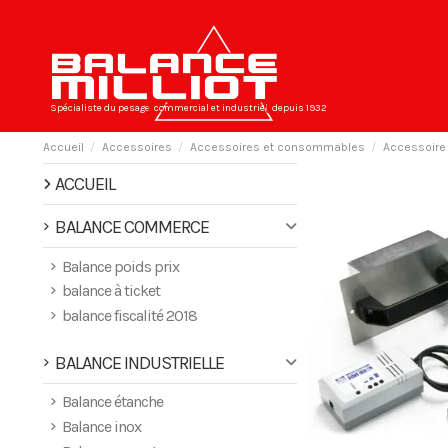
Spécialiste du pesage
commercial et industriel
depuis 1932
Accueil
Accessoires
Accessoires et consommables
Accessoir
ACCUEIL
BALANCE COMMERCE
Balance poids prix
balance à ticket
balance fiscalité 2018
BALANCE INDUSTRIELLE
Balance étanche
Balance inox