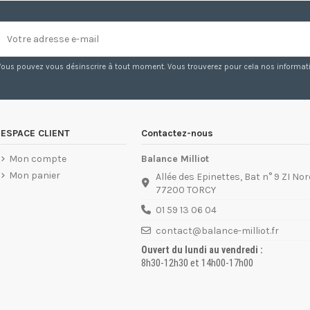
Vous pouvez vous désinscrire à tout moment. Vous trouverez pour cela nos information
ESPACE CLIENT
Contactez-nous
Mon compte
Balance Milliot
Mon panier
Allée des Epinettes, Bat n° 9 ZI Nor
77200 TORCY
01 59 13 06 04
contact@balance-milliot.fr
Ouvert du lundi au vendredi :
8h30-12h30 et 14h00-17h00
01 60 05 98 57