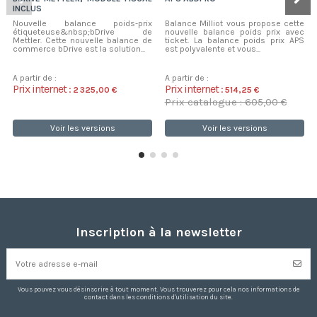
INCLUS
Nouvelle balance poids-prix
Balance Milliot vous propose cette
étiqueteuse&nbsp;bDrive de
nouvelle balance poids prix avec
Mettler. Cette nouvelle balance de
ticket. La balance poids prix APS
commerce bDrive est la solution...
est polyvalente et vous...
A partir de :
A partir de :
Prix internet :
Prix internet :
2 325,00 €
514,25 €
Prix catalogue : 605,00 €
Voir les versions
Voir les versions
Inscription à la newsletter
Vous pouvez vous désinscrire à tout moment. Vous trouverez pour cela nos informations de
contact dans les conditions d'utilisation du site.