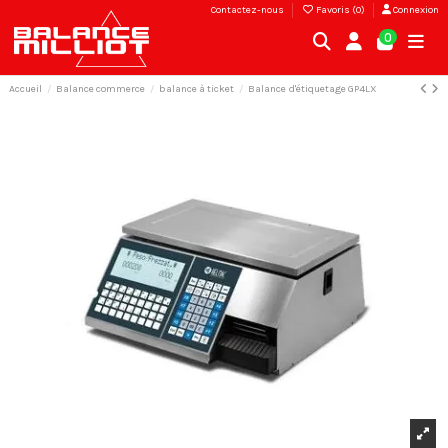
Contactez-nous
Favoris (
0
)
Connexion
0
Accueil
Balance commerce
balance à ticket
Balance d'étiquetage GP4LX