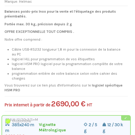
Marque:
Helmac
Balances poids-prix Inox pour la vente et l'étiquetage des produits
préemballés.
Portée max. 30 kg, précision depuis 2 g
OFFRE EXCEPTIONNELLE TOUT COMPRIS .
Notre offre comprend :
Câble USB-RS232 longueur 1,8 m pour la connexion de la balance
au PC
logiciel HLL pour programmation de vos étiquettes
logiciel HSM PRO logiciel pour la programmation complète de votre
balance
programmation entière de votre balance selon votre cahier des
charges
Vous trouverez sur ce lien plus d'informations sur le
logiciel spécifique
HSM PRO
2 690,00 €
Prix internet à partir de
HT
GP4LX-12/30-2/5+M
Disponible
385x240 m
Vignette
2 / 5
12 / 30 k
Métrologique
g
g
m