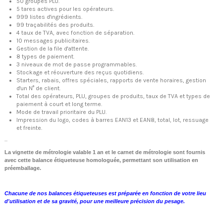
50 groupes PLU.
5 tares actives pour les opérateurs.
999 listes d'ingrédients.
99 traçabilités des produits.
4 taux de TVA, avec fonction de séparation.
10 messages publicitaires.
Gestion de la file d'attente.
8 types de paiement.
3 niveaux de mot de passe programmables.
Stockage et réouverture des reçus quotidiens.
Starters, rabais, offres spéciales, rapports de vente horaires, gestion
d'un N° de client.
Total des opérateurs, PLU, groupes de produits, taux de TVA et types de
paiement à court et long terme.
Mode de travail prioritaire du PLU.
Impression du logo, codes à barres EAN13 et EAN8, total, lot, ressuage
et freinte.
...
La vignette de métrologie valable 1 an et le carnet de métrologie sont fournis
avec cette balance étiqueteuse homologuée, permettant son utilisation en
préemballage.
Chacune de nos balances étiqueteuses est préparée en fonction de votre lieu
d'utilisation et de sa gravité, pour une meilleure précision du pesage.