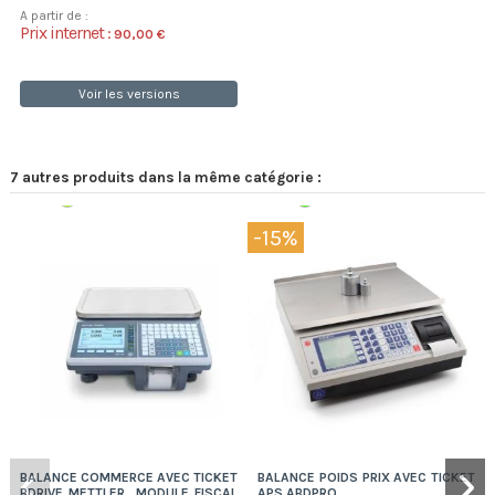
A partir de :
Prix internet :
90,00 €
Voir les versions
7 autres produits dans la même catégorie :
Disponible
Expédition 48/72h
-15%
BALANCE COMMERCE AVEC TICKET
BALANCE POIDS PRIX AVEC TICKET
BDRIVE METTLER, MODULE FISCAL
APS ABDPRO