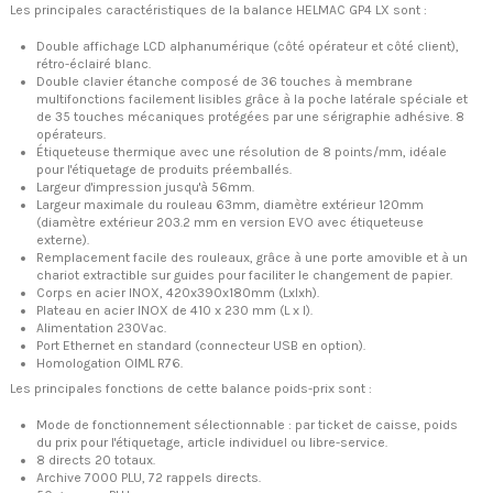
Les principales caractéristiques de la balance HELMAC GP4 LX sont :
Double affichage LCD alphanumérique (côté opérateur et côté client),
rétro-éclairé blanc.
Double clavier étanche composé de 36 touches à membrane
multifonctions facilement lisibles grâce à la poche latérale spéciale et
de 35 touches mécaniques protégées par une sérigraphie adhésive. 8
opérateurs.
Étiqueteuse thermique avec une résolution de 8 points/mm, idéale
pour l'étiquetage de produits préemballés.
Largeur d'impression jusqu'à 56mm.
Largeur maximale du rouleau 63mm, diamètre extérieur 120mm
(diamètre extérieur 203.2 mm en version EVO avec étiqueteuse
externe).
Remplacement facile des rouleaux, grâce à une porte amovible et à un
chariot extractible sur guides pour faciliter le changement de papier.
Corps en acier INOX, 420x390x180mm (Lxlxh).
Plateau en acier INOX de 410 x 230 mm (L x l).
Alimentation 230Vac.
Port Ethernet en standard (connecteur USB en option).
Homologation OIML R76.
Les principales fonctions de cette balance poids-prix sont :
Mode de fonctionnement sélectionnable : par ticket de caisse, poids
du prix pour l'étiquetage, article individuel ou libre-service.
8 directs 20 totaux.
Archive 7000 PLU, 72 rappels directs.