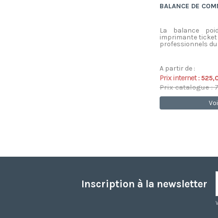
BALANCE DE COM
La balance poi
imprimante ticket
professionnels du 
A partir de :
Prix internet :
525,
Prix catalogue : 
Voi
Inscription à la newsletter