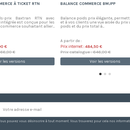
MERCE À TICKET RTN
BALANCE COMMERCE BMJPP
ds-prix Baxtran RTN avec
Balance poids prix élégante, permet
 intégrée est conçue pour les
et à vos clients une vue aisée du prix 
commerce souhaitant allier...
poids et du prix total à...
A partir de :
Prix internet :
00 €
484,50 €
766,00 €
Prix catalogue : 646,00 €
r les versions
Voir les versions
Vous pouvez vous désinscrire à tout moment. Vous trouverez pour cela nos information