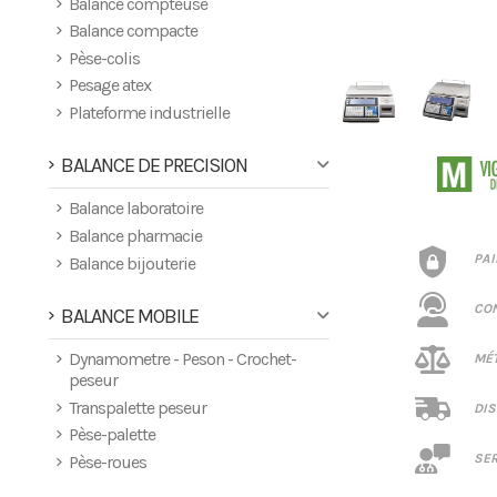
Balance compteuse
Balance compacte
Pèse-colis
Pesage atex
Plateforme industrielle
BALANCE DE PRECISION
Balance laboratoire
Balance pharmacie
PA
Balance bijouterie
CO
BALANCE MOBILE
Dynamometre - Peson - Crochet-
MÉT
peseur
Transpalette peseur
DIS
Pèse-palette
SER
Pèse-roues