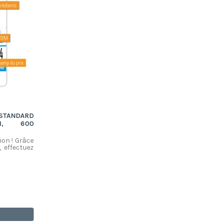
TANDARD
M, 600
ion ! Grâce
 effectuez