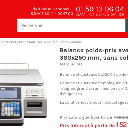
01 59 13 06 04
du lundi au vendredi :
SAV : 01 60 05 94 98
8.30-12.30 ⁄⁄ 14.00-17.00
 avec ticket autocollant, 380x250 mm, sans colonne
Balance poids-prix ave
380x250 mm, sans co
Marque:
Cas
Balance étiqueteuse CL5200N poids-
Balance étiqueteuse homologuée 3/6
intégrée, grand écran, mémoire de 10
d’étiquettes.
La solution idéale pour l’étiquetage
Prix catalogue à partir de
1 690,
1 5
Prix internet à partir de