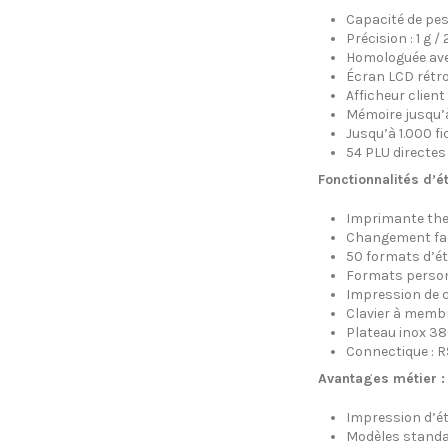
Capacité de pes
Précision : 1 g / 
Homologuée avec
Écran LCD rétroéc
Afficheur client
Mémoire jusqu’
Jusqu’à 1.000 f
54 PLU directes 
Fonctionnalités d’é
Imprimante ther
Changement faci
50 formats d’ét
Formats personn
Impression de c
Clavier à membr
Plateau inox 3
Connectique : R
Avantages métier :
Impression d’ét
Modèles standar