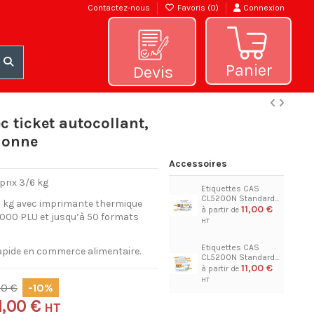
Contactez-nous
Favoris (
0
)
Connexion
Panier
Devis
c ticket autocollant,
lonne
Accessoires
prix 3/6 kg
Etiquettes CAS
CL5200N Standard...
 kg avec imprimante thermique
11,00 €
.000 PLU et jusqu’à 50 formats
Etiquettes CAS
 rapide en commerce alimentaire.
CL5200N Standard...
11,00 €
00 €
-10%
21,00 €
HT