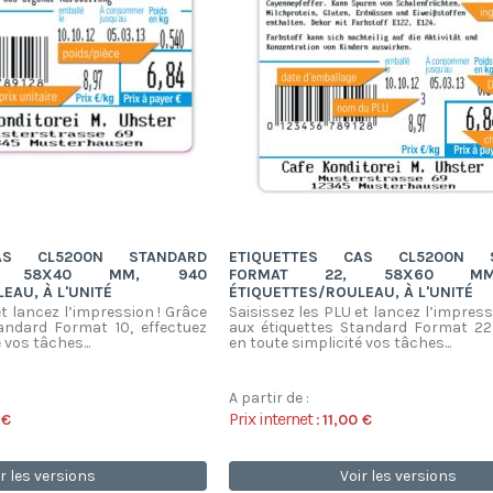
AS CL5200N STANDARD
ETIQUETTES CAS CL5200N S
, 58X40 MM, 940
FORMAT 22, 58X60 M
EAU, À L'UNITÉ
ÉTIQUETTES/ROULEAU, À L'UNITÉ
et lancez l’impression ! Grâce
Saisissez les PLU et lancez l’impress
andard Format 10, effectuez
aux étiquettes Standard Format 22,
 vos tâches...
en toute simplicité vos tâches...
A partir de :
Prix internet :
 €
11,00 €
r les versions
Voir les versions