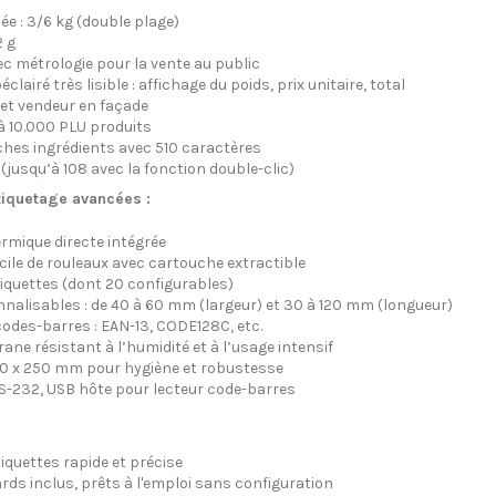
ée : 3/6 kg (double plage)
2 g
 métrologie pour la vente au public
lairé très lisible : affichage du poids, prix unitaire, total
 et vendeur en façade
à 10.000 PLU produits
iches ingrédients avec 510 caractères
(jusqu’à 108 avec la fonction double-clic)
tiquetage avancées :
mique directe intégrée
le de rouleaux avec cartouche extractible
iquettes (dont 20 configurables)
alisables : de 40 à 60 mm (largeur) et 30 à 120 mm (longueur)
odes-barres : EAN-13, CODE128C, etc.
ane résistant à l’humidité et à l’usage intensif
80 x 250 mm pour hygiène et robustesse
S-232, USB hôte pour lecteur code-barres
iquettes rapide et précise
ds inclus, prêts à l'emploi sans configuration