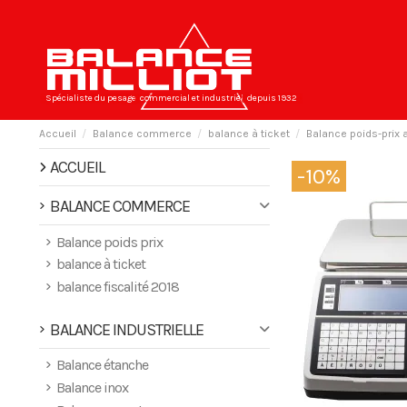
Spécialiste du pesage
commercial et industriel
depuis 1932
Accueil
Balance commerce
balance à ticket
Balance poids-prix
ACCUEIL
-10%
BALANCE COMMERCE
Balance poids prix
balance à ticket
balance fiscalité 2018
BALANCE INDUSTRIELLE
Balance étanche
Balance inox