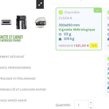
Disponible
CL52N-6
330x250 mm
Vignette Métrologique
V
1/2 g
3/6 kg
1 521,00 €
1 690,00 €
-10%
1
IEMENT SÉCURISÉ
NSEIL PROFESSIONNEL
A
V
ROLOGIE ET ÉTALONNAGE
PONIBILITÉ ET LIVRAISON RAPIDE
1
VICE APRÈS-VENTE
Quantité :