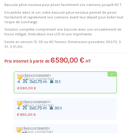
Bascule pèse-essieux pour peser facilement vos camions jusqu'à 40 T.
Encastrée dans le sol, notre bascule pèse-essieux permet de peser
facilement et rapidement vos camions avant leur départ pour éviter tout
risque de surcharge.
Solution complète comprenant une bascule avec son encadrement de
fosse intégré, l'indicateur inox LCD et une imprimante.
Existe en version 15, 30 ou 40 Tonnes. Dimensions possibles 3X0.75, 3
X1, 3 X1,5m.
6 590,00 €
Prix internet à partir de
HT
Sur commande
BPPEM.3000.GI400
(Nous contacter)
4
3x0.75 m
15 t
6 590,00 €
Sur commande
BPPEM.3001.GI400
(Nous contacter)
4
3x0.75 m
30 t
6 950,00 €
Sur commande
BPPEM.3002.GI400
(Nous contacter)