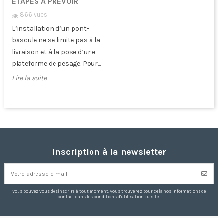
ÉTAPES À PRÉVOIR
866 vues
L’installation d’un pont-
bascule ne se limite pas à la
livraison et à la pose d’une
plateforme de pesage. Pour...
Lire la suite
Inscription à la newsletter
Vous pouvez vous désinscrire à tout moment. Vous trouverez pour cela nos informations de
contact dans les conditions d'utilisation du site.