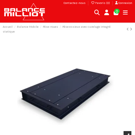
Contactez-nous
Favoris (
0
)
Connexion
0
Accueil
Balance Mobile
Pèse-roues
Pèse essieux avec cuvelage integré
statique