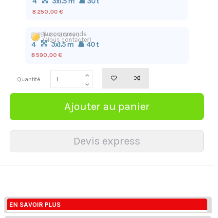
4
3x1.5 m
30 t
8 250,00 €
Sur commande
BPPEM.3012.GI400
(Nous contacter)
4
3x1.5 m
40 t
8 590,00 €
Quantité :
EN SAVOIR PLUS