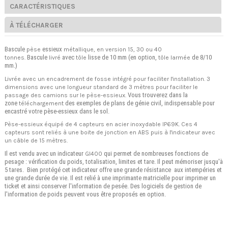
CARACTÉRISTIQUES
À TÉLÉCHARGER
Bascule
essieux
pèse
métallique, en version 15, 30 ou 40
Bascule
avec
lisse de 10 mm (en option,
de 8/10
tonnes.
livré
tôle
tôle
larmée
mm.)
Livrée avec un encadrement de fosse intégré pour faciliter l'installation. 3
dimensions avec une longueur standard de 3 mètres pour faciliter le
Vous
trouverez dans la
passage des camions sur le pèse-essieux.
zone
des exemples de plans de génie civil, indispensable pour
téléchargement
encastré votre pèse-essieux dans le sol.
Pèse-essieux équipé de 4 capteurs en acier inoxydable IP69K. Ces 4
capteurs sont reliés à une boite de jonction en ABS puis à l'indicateur avec
un câble de 15 mètres.
Il est vendu avec un indicateur
qui permet de nombreuses fonctions de
GI400
pesage : vérification du poids, totalisation, limites et tare. Il peut mémoriser jusqu'à
5 tares.
Bien protégé cet indicateur offre une grande résistance aux intempéries et
une grande durée de vie.
Il est relié à une imprimante matricielle pour imprimer un
ticket et ainsi conserver l'information de pesée. Des logiciels de gestion de
l'information de poids peuvent vous être proposés en option.