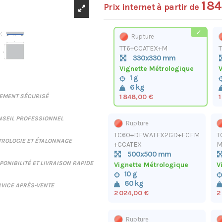
1 8
Prix internet à partir de
Rupture
TT6+CCATEX+M
T
330x330 mm
Vignette Métrologique
V
1 g
6 kg
1 848,00 €
1
IEMENT SÉCURISÉ
NSEIL PROFESSIONNEL
Rupture
TC60+DFWATEX2GD+ECEM
T
ROLOGIE ET ÉTALONNAGE
+CCATEX
M
500x500 mm
PONIBILITÉ ET LIVRAISON RAPIDE
Vignette Métrologique
V
10 g
60 kg
VICE APRÈS-VENTE
2 024,00 €
2
Rupture