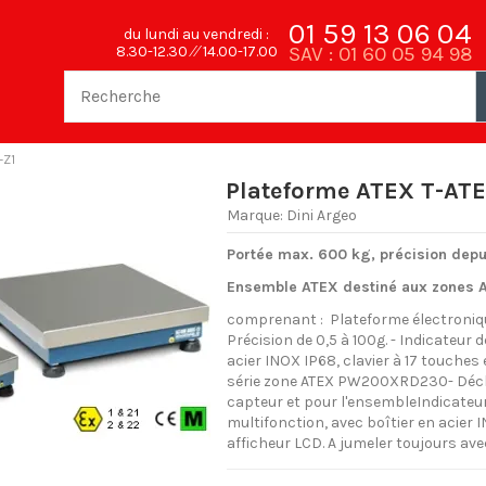
01 59 13 06 04
du lundi au vendredi :
SAV : 01 60 05 94 98
8.30-12.30 ⁄⁄ 14.00-17.00
-Z1
Plateforme ATEX T-ATE
Marque:
Dini Argeo
Portée max. 600 kg, précision depu
Ensemble ATEX destiné aux zones AT
comprenant : Plateforme électroniq
Précision de 0,5 à 100g. - Indicateur
acier INOX IP68, clavier à 17 touches
série zone ATEX PW200XRD230- Décl
capteur et pour l'ensembleIndicateu
multifonction, avec boîtier en acier 
afficheur LCD. A jumeler toujours a