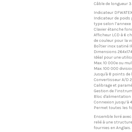
Câble de longueur 3 
Indicateur DFWATE
Indicateur de poids 
type selon l’annexe 
Clavier étanche fonc
Afficheur LCD à 6 c
de couleur pour la v
Boîtier inox satiné I
Dimensions 264x17
Idéal pour une utili
Max. 10 000e ou mul
Max. 100 000 divisio
Jusqu'à 8 points de 
Convertisseur A/D 2
Calibrage et paramét
Gestion de l’instru
Bloc d'alimentation 
Connexion jusqu’à 4
Permet toutes les f
Ensemble livré avec 
relié à une structu
fournies en Anglais.