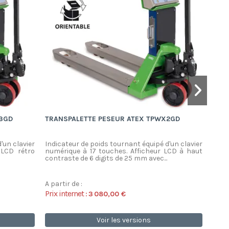
3GD
TRANSPALETTE PESEUR ATEX TPWX2GD
PLAT
'un clavier
Indicateur de poids tournant équipé d'un clavier
Plat
 LCD rétro
numérique à 17 touches. Afficheur LCD à haut
rond
contraste de 6 digits de 25 mm avec...
anodi
A partir de :
A par
Prix internet :
Prix 
3 080,00 €
Voir les versions