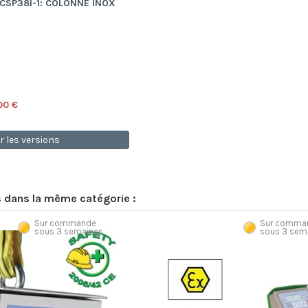
 CSP38I-1: COLONNE INOX
00 €
r les versions
s dans la même catégorie :
Sur commande
Sur comma
sous 3 semaines
sous 3 sem