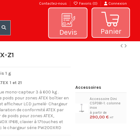
Contactez-nous
Favoris (
0
)
Connexion
Panier
Devis
X-Z1
is 1 g
EX 1 et 21
Accessoires
ue mono-capteur 3 à 600 kg .
 de poids pour zones ATEX boîtier en
Accessoire Dini
CSP38I-1: colonne
 et afficheur LCD jumelé- Chargeur
inox
aration de conformité ATEX par
r de poids pour zones ATEX,
290,00 €
INOX IP68, clavier à 17touches et
vec le chargeur série PW200XRD