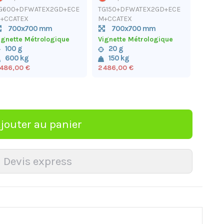
G600+DFWATEX2GD+ECE
TG150+DFWATEX2GD+ECE
+CCATEX
M+CCATEX
700x700 mm
700x700 mm
ignette Métrologique
Vignette Métrologique
100 g
20 g
600 kg
150 kg
 486,00 €
2 486,00 €