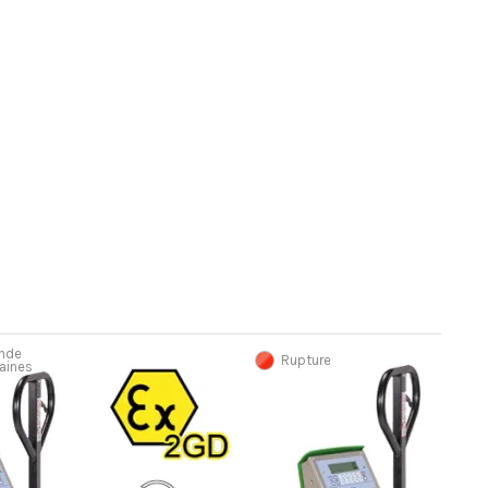
nde
Rupture
aines