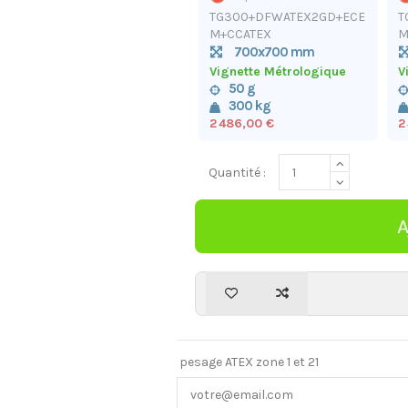
TG300+DFWATEX2GD+ECE
T
M+CCATEX
M
700x700 mm
Vignette Métrologique
V
50 g
300 kg
2 486,00 €
2
Quantité :
pesage ATEX zone 1 et 21