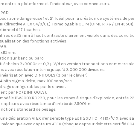
m entre la plate-forme et l’indicateur, avec connecteurs.
X2GD
pour zone dangereuse 1 et 21. Idéal pour la création de systèmes de p
III (directive ATEX 94/9/CE). Homologable CE-M (OIML R-76 / EN 45501).
tionnel à 17 touches.
hiffres de 25 mm à haut contraste clairement visible dans des condit
isualisation des fonctions activées.
P68.
4x115mm.
sation sur banc ou paroi.
ti échelon 3x3000e et 0,3 µ V/d en version transactions commercial
ns avec résolution interne jusqu’à 3 000 000 divisions.
linéarisation avec DINITOOLS (3 par le clavier).
4 bits sigma-delta, max. 100conv/sec.
rage configurables par le clavier.
ment par PC (DINITOOLS).
modèle PW200XRD230, pour les zones à risque d'explosion, entrée 230 
 capteurs avec résistance d’entrée de 350Ohm.
onctions standard de pesage.
une déclaration ATEX d'ensemble type Ex II 2GD IIC T4T197°C X avec s
re mécanique avec capteurs ATEX (chaque capteur doit etre certifié