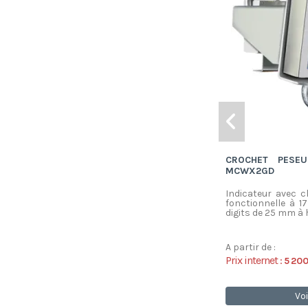
CROCHET PESE
MCWX2GD
Indicateur avec c
fonctionnelle à 1
digits de 25 mm à h
A partir de :
Prix internet :
5 20
Voi