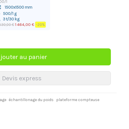
00/1
1500x1500 mm
500/1 g
3 t/30 kg
1 464,00 €
 830,00 €
-20%
age
échantillonage du poids
plateforme compteuse