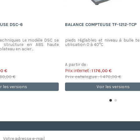
USE DSC-6
BALANCE COMPTEUSE TF-1212-TCP
Techniques Le modèle DSC se
pieds réglables et niveau à bulle t
a structure en ABS haute
utilisation 0 à 40°C
lateau en acier...
A partir de :
Prix internet :
00 €
1 176,00 €
160,00 €
Prix catalogue : 1 470,00 €
r les versions
Voir les versions