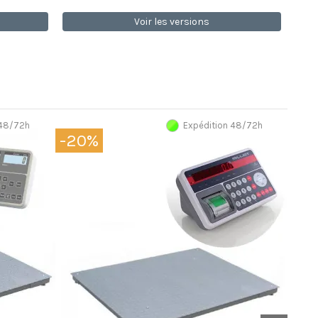
Voir les versions
 48/72h
Expédition 48/72h
-20%
-2