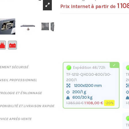
1 1
Prix internet à partir de
IEMENT SÉCURISÉ
Expédition 48/72h
TF-1212-QHD30-600/30-
T
200/1
2
NSEIL PROFESSIONNEL
1200x1200 mm
200/1 g
ROLOGIE ET ÉTALONNAGE
600/30 kg
1 108,00 €
1 385,00 €
-20%
1
PONIBILITÉ ET LIVRAISON RAPIDE
VICE APRÈS-VENTE
T