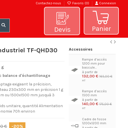
Contactez-nous
Favoris (
0
)
Connexion
Panier
Devis
ndustriel TF-QHD30
Accessoires
Rampe d’accès
1200 mm pour
1 g
bascule...
c balance d'échantillonage
132,00 €
165,00 €
ptage exigeant la précision,
ateau 230x300 mm en précision 1 g
Rampe d’accès
mm ou 1500x1500 mm jusquà 3
1500 mm
140,00 €
175,00 €
oids unitaire, quantité Alimentation
utonomie 70h environ
Cadre de fosse
1200x1200 mm
00 €
-20%