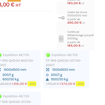
190,00 €
08,00 €
HT
Cadre de fosse
1500x1500 mm
200,00 €
Certificat
d'étalonnage jusqu'à
2000kg
165,00 €
Expédition 48/72h
Expédition 48/72h
F-1515-QHD30-600/30-
TF-1515-QHD30-1.5T/30-
00/1
200/1
1500x1500 mm
1500x1500 mm
200/1 g
200/1 g
600/30 kg
1500/30 kg
1 216,00 €
1 372,00 €
 520,00 €
-20%
1 715,00 €
-20%
Expédition 48/72h
F-1515-QHD30-3T/30-