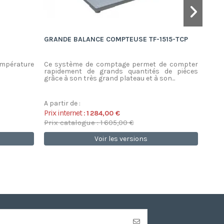
GRANDE BALANCE COMPTEUSE TF-1515-TCP
BAL
ELW
empérature
Ce système de comptage permet de compter
ATTE
rapidement de grands quantités de pièces
temp
grâce à son très grand plateau et à son...
Merci
A partir de :
A par
Prix internet :
Prix 
1 284,00 €
Prix catalogue : 1 605,00 €
Prix
Voir les versions