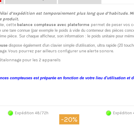
élai d’expédition est temporairement plus long que d’habitude. Me
e produit.
te, c
ette
balance compteuse avec plateforme
permet de peser vos co
e une tare connue (par exemple le poids à vide du conteneur des pièces concer
e pièce. Sur chaque afficheur, son information : le poids unitaire pour mémoi
euse
dispose également d'un
clavier simple d'utilisation, ultra rapide (20 touch
ge. Vous pourrez par ailleurs configurer une alerte sonore.
d'étalonnage pour les 2 appareils
ces compteuses est préparée en fonction de votre lieu d'utilisation et d
Expédition 48/72h
Expédition
-20%