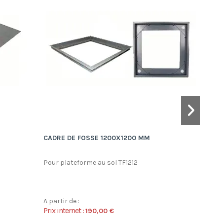
CADRE DE FOSSE 1200X1200 MM
CADR
Pour plateforme au sol TF1212
Pour
A partir de :
A par
Prix internet :
Prix 
190,00 €