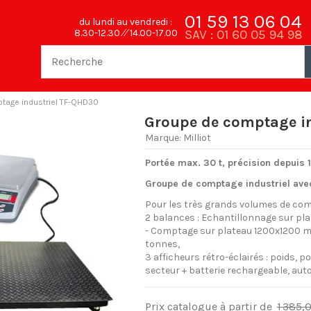
01 59 13 06 04
du lundi au vendredi :
SAV : 01 60 05 94 98
8.30-12.30 ⁄⁄ 14.00-17.00
tage industriel TF-QHD30
Groupe de comptage i
Marque:
Milliot
Portée max. 30 t, précision depuis 
Groupe de comptage industriel ave
Pour les très grands volumes de com
2 balances : Echantillonnage sur pl
- Comptage sur plateau 1200x1200 
tonnes,
3 afficheurs rétro-éclairés : poids, p
secteur + batterie rechargeable, a
Prix catalogue à partir de
1 385,