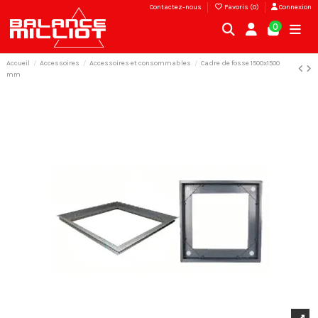
Contactez-nous
Favoris (
0
)
Connexion
0
Accueil
Accessoires
Accessoires et consommables
Cadre de fosse 1500x1500
mm