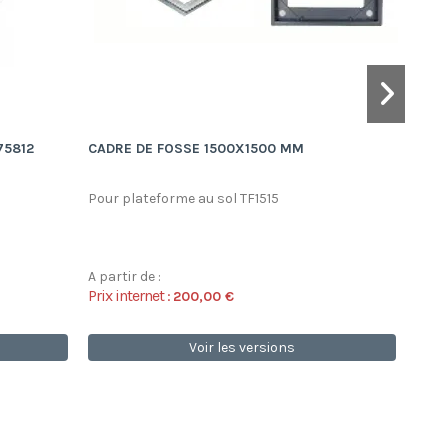
75812
CADRE DE FOSSE 1500X1500 MM
ACC
Pour plateforme au sol TF1515
A partir de :
A par
Prix internet :
Prix 
200,00 €
Voir les versions