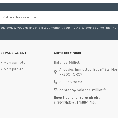
Vous pouvez vous désinscrire à tout moment. Vous trouverez pour cela nos information
ESPACE CLIENT
Contactez-nous
Mon compte
Balance Milliot
Mon panier
Allée des Epinettes, Bat n° 9 ZI Nor
77200 TORCY
01 59 13 06 04
contact@balance-milliot.fr
Ouvert du lundi au vendredi :
8h30-12h30 et 14h00-17h00
01 60 05 98 57