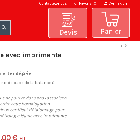
Contactez-nous
Favoris (
0
)
Connexion
Panier
Devis
ge avec imprimante
mante intégrée
teur de base de la balance à
ous ne pouvez donc pas l'associer à
erdre cette homologation.
r un certificat d'étalonnage pour
métrologie légale avec imprimante,
,00 €
HT