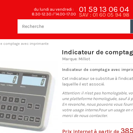
01 59 13 06 04
du lundi au vendredi :
SAV : 01 60 05 94 98
8.30-12.30 ⁄⁄ 14.00-17.00
 de comptage avec imprimante
Indicateur de compta
Marque:
Milliot
Indicateur de comptage avec impri
Cet indicateur se substitue à l'indica
laquellle il est associé.
Attention: il n'est pas homologable, v
une platteforme homologuée, sauf à p
En revanche, nous pouvons vous fourni
votre usage interne.Pour un usage en 
merci de nous contacter.
385
Prix internet à partir de