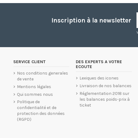
Inscription à la newsletter
SERVICE CLIENT
DES EXPERTS A VOTRE
ECOUTE
Nos conditions generales
Lexiques des icones
de vente
Livraison de nos balances
Mentions légales
Réglementation 2018 sur
Qui sommes nous
les balances poids-prix à
Politique de
ticket
confidentialité et de
protection des données
(RGPD)