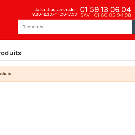
01 59 13 06 04
du lundi au vendredi :
SAV : 01 60 05 94 98
8.30-12.30 ⁄⁄ 14.00-17.00
oduits
oduits.