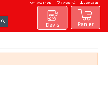
Contactez-nous
Favoris (
0
)
Connexion
Panier
Devis