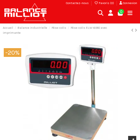
Contactez-nous
Favoris (
0
)
Connexion
0
Accueil
Balance industrielle
Pèse-colis
Pèse-colis ELW-6080 avec
imprimante
-20%