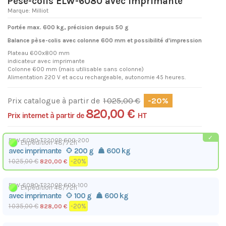
Pèse-colis ELW-6080 avec imprimante
Marque:
Milliot
Portée max. 600 kg, précision depuis 50 g
Balance pèse-colis avec colonne 600 mm et possibilité d'impression
Plateau 600x800 mm
indicateur avec imprimante
Colonne 600 mm (mais utilisable sans colonne)
Alimentation 220 V et accu rechargeable, autonomie 45 heures.
Prix catalogue à partir de
1 025,00 €
-20%
820,00 €
Prix internet à partir de
HT
ELW-6080-T2200P-600-200
Expédition 48/72h
avec imprimante
200 g
600 kg
1 025,00 €
-20%
820,00 €
ELW-6080-T2200P-600-100
Expédition 48/72h
avec imprimante
100 g
600 kg
1 035,00 €
-20%
828,00 €