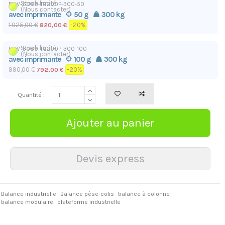
Stock limité
ELW-6080-T2200P-300-50
(Nous contacter)
avec imprimante
50 g
300 kg
1 025,00 €
-20%
820,00 €
Stock limité
ELW-6080-T2200P-300-100
(Nous contacter)
avec imprimante
100 g
300 kg
990,00 €
-20%
792,00 €
Quantité :
Balance industrielle
Balance pèse-colis
balance à colonne
balance modulaire
plateforme industrielle