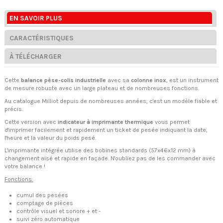
EN SAVOIR PLUS
CARACTÉRISTIQUES
À TÉLÉCHARGER
Cette
balance pèse-colis industrielle
avec sa
colonne inox
, est un instrument
de mesure robuste avec un large plateau et de nombreuses fonctions.
Au catalogue Milliot depuis de nombreuses années, c'est un modèle fiable et
précis.
Cette version avec
indicateur à imprimante thermique
vous permet
d'imprimer facilement et rapidement un ticket de pesée indiquant la date,
l'heure et la valeur du poids pesé.
L'imprimante intégrée utilise des bobines standards (57x46x12 mm) à
changement aisé et rapide en façade. N'oubliez pas de les commander avec
votre balance !
Fonctions:
cumul des pesées
comptage de pièces
contrôle visuel et sonore + et -
suivi zéro automatique