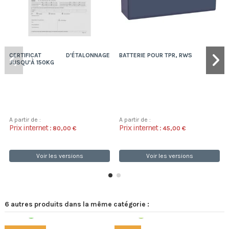
CERTIFICAT D'ÉTALONNAGE
BATTERIE POUR TPR, RWS
JUSQU'À 150KG
A partir de :
A partir de :
Prix internet :
Prix internet :
80,00 €
45,00 €
Voir les versions
Voir les versions
6 autres produits dans la même catégorie :
Expédition 48/72h
Disponible