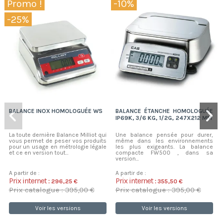
Promo !
-10%
-25%
BALANCE INOX HOMOLOGUÉE WS
BALANCE ÉTANCHE HOMOLOGUÉE
IP69K, 3/6 KG, 1/2G, 247X212 MM
La toute dernière Balance Milliot qui
Une balance pensée pour durer,
vous permet de peser vos produits
même dans les environnements
pour un usage en métrologie légale
les plus exigeants. La balance
et ce en version tout...
compacte FW500 , dans sa
version...
A partir de :
A partir de :
Prix internet :
Prix internet :
296,25 €
355,50 €
Prix catalogue : 395,00 €
Prix catalogue : 395,00 €
Voir les versions
Voir les versions