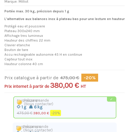
Marque:
Milliot
Portée max. 30 kg, précision depuis 1 g
L'alternative aux balances inox à plateau bas pour une lecture en hauteur
Protégé eau et poussiere
Plateau 300x240 mm
Affichage tres lumineux
Hauteur des chiffres 22 mm
Clavier etanche
Bouton de tare
Accu rechargeable autonomie 45 H en continue
Capteur tout inox
Hauteur colonne 40 cm
Prix catalogue à partir de
475,00 €
-20%
380,00 €
Prix internet à partir de
HT
Précommande
RWS-3024-6-1
(Nous contacter)
1 g
6 kg
475,00 €
-20%
380,00 €
Précommande
RWS-3024-15-1
(Nous contacter)