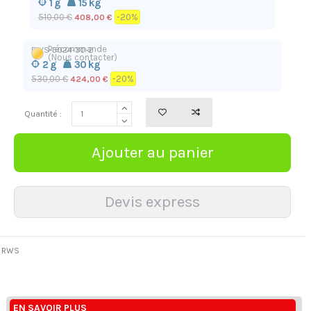
1 g
15 kg
510,00 €
-20%
408,00 €
Précommande
RWS-3024-30-2
(Nous contacter)
2 g
30 kg
530,00 €
-20%
424,00 €
Quantité :
RWS
EN SAVOIR PLUS