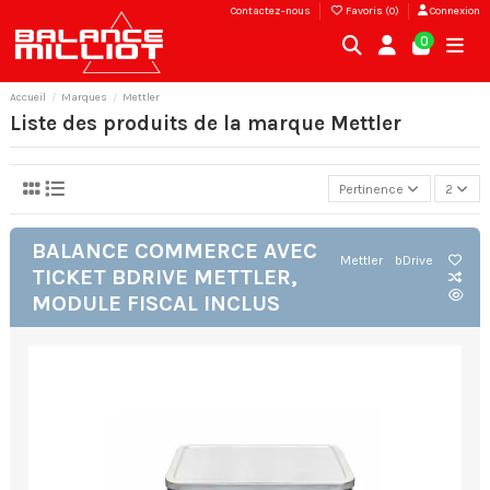
Contactez-nous
Favoris (
0
)
Connexion
0
Accueil
Marques
Mettler
Liste des produits de la marque Mettler
Pertinence
2
BALANCE COMMERCE AVEC
Mettler
bDrive
TICKET BDRIVE METTLER,
MODULE FISCAL INCLUS