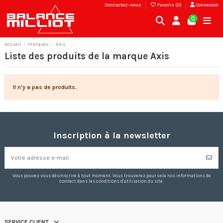
Contactez-nous
Favoris (
0
)
Connexion
0
Accueil
Marques
Axis
Liste des produits de la marque Axis
Il n'y a pas de produits.
Inscription à la newsletter
Vous pouvez vous désinscrire à tout moment. Vous trouverez pour cela nos informations de
contact dans les conditions d'utilisation du site.
SERVICE CLIENT