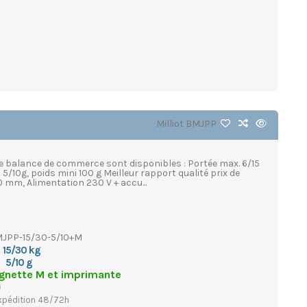
Milliot
BMJPP
te balance de commerce sont disponibles : Portée max. 6/15
5/10g, poids mini 100 g Meilleur rapport qualité prix de
0 mm, Alimentation 230 V + accu...
JPP-15/30-5/10+M
15/30 kg
5/10 g
gnette M et imprimante
xpédition 48/72h