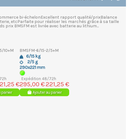
ommerce bi-échelonExcellent rapport qualité/prixBalance
terie, etcParfaite pour réaliser les marchés grâce à sa taille
 prix BMSFM est livrée avec batterie au lithium...
5/10+M
BMSFM-6/15-2/5+M
6/15 kg
2/5 g
290x221 mm
/72h
Expédition 48/72h
21,25 €
295,00 €
221,25 €
u panier
Ajouter au panier