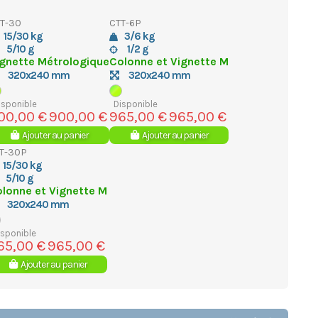
T-30
CTT-6P
15/30 kg
3/6 kg
5/10 g
1/2 g
gnette Métrologique
Colonne et Vignette M
320x240 mm
320x240 mm
isponible
Disponible
00,00 €
900,00 €
965,00 €
965,00 €
Ajouter au panier
Ajouter au panier
T-30P
15/30 kg
5/10 g
lonne et Vignette M
320x240 mm
isponible
65,00 €
965,00 €
Ajouter au panier