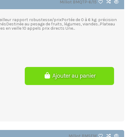
Milliot
BMQTP-6/15
eilleur rapport robustesse/prixPortée de 0 à 6 kg: précision
chésDestinée au pesage de fruits, légumes, viandes...Plateau
n veille 10 appels prix directs Une...
Ajouter au panier
Milliot
BMSFM