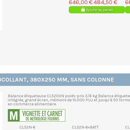
646,00 €
484,50 €
6
Ajouter au panier
TOCOLLANT, 380X250 MM, SANS COLONNE
Balance étiqueteuse CL5200N poids-prix 3/6 kg Balance étique
intégrée, grand écran, mémoire de 10.000 PLU et jusqu’à 50 format
en commerce alimentaire.
CL52N-6
CL52N-6+BATT
CL