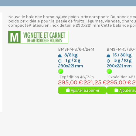
Nouvelle balance homologuée poids-prix compacte Balance de c
poids prix idéale pour la pesée de fruits, légumes, viandes, charcu
compactePlateau en inox de taille 290x221 mm Cette balance poids
BMSFM-3/6-1/2+M
BMSFM-15/30-
3/6 kg
15 / 30 kg
1 g / 2 g
5 g / 10 g
290x221 mm
290x221 mm
Expédition 48/72h
Expédition 48
295,00 €
221,25 €
295,00 €
2
Ajouter au panier
Ajouter a