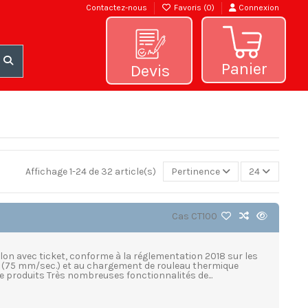
Contactez-nous
Favoris (
0
)
Connexion
Panier
Devis
Affichage 1-24 de 32 article(s)
Pertinence
24
Cas
CT100
elon avec ticket, conforme à la réglementation 2018 sur les
on (75 mm/sec.) et au chargement de rouleau thermique
de produits Très nombreuses fonctionnalités de...