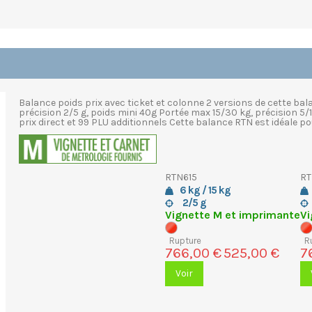
Balance poids prix avec ticket et colonne 2 versions de cette ba
précision 2/5 g, poids mini 40g Portée max 15/30 kg, précision 5
prix direct et 99 PLU additionnels Cette balance RTN est idéale pour
RTN615
RT
6 kg / 15 kg
2/5 g
Vignette M et imprimante
Vi
Rupture
R
766,00 €
525,00 €
7
Voir