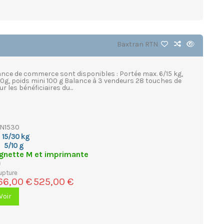
Baxtran
RTN
lance de commerce sont disponibles : Portée max. 6/15 kg,
/10g, poids mini 100 g Balance à 3 vendeurs 28 touches de
 les bénéficiaires du...
N1530
15/30 kg
5/10 g
gnette M et imprimante
upture
66,00 €
525,00 €
Voir