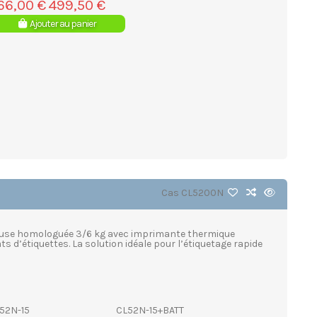
66,00 €
499,50 €
Ajouter au panier
Cas
CL5200N
teuse homologuée 3/6 kg avec imprimante thermique
s d’étiquettes. La solution idéale pour l’étiquetage rapide
52N-15
CL52N-15+BATT