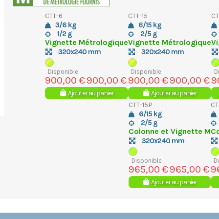
CTT-6
CTT-15
CT
3/6 kg
6/15 kg
1/2 g
2/5 g
Vignette Métrologique
Vignette Métrologique
Vi
320x240 mm
320x240 mm
Disponible
Disponible
D
900,00 €
900,00 €
900,00 €
900,00 €
9
Ajouter au panier
Ajouter au panier
CTT-15P
CT
6/15 kg
2/5 g
Colonne et Vignette M
Co
320x240 mm
Disponible
D
965,00 €
965,00 €
9
Ajouter au panier