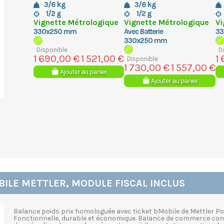
3/6 kg
3/6 kg
1/2 g
1/2 g
Vignette Métrologique
Vignette Métrologique
Vi
330x250 mm
Avec Batterie
33
330x250 mm
Disponible
D
1 690,00 €
1 521,00 €
1
Disponible
1 730,00 €
1 557,00 €
Ajouter au panier
Ajouter au panier
BILE METTLER, MODULE FISCAL INCLUS
Balance poids prix homologuée avec ticket bMobile de Mettler Port
Fonctionnelle, durable et économique. Balance de commerce conform